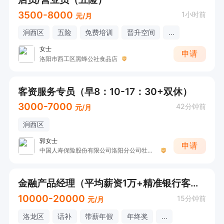
3500-8000
1小时前
元/月
涧西区
五险
免费培训
晋升空间
...
女士
申请
洛阳市西工区黑蜂公社食品店
客资服务专员（早8：10-17：30+双休）
3000-7000
42分钟前
元/月
涧西区
郭女士
申请
中国人寿保险股份有限公司洛阳分公司牡丹路营销服务部五部
金融产品经理（平均薪资1万+精准银行客户信息）
10000-20000
15分钟前
元/月
洛龙区
话补
带薪年假
年终奖
...