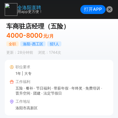
全洛阳直聘
打开APP
用app更方便！
车商驻店经理（五险）
4000-8000
元/月
全职
洛阳-西工区
招1人
更新：28分钟前
浏览：1744次
职位要求
1年
大专
工作福利
五险
餐补
节日福利
带薪年假
年终奖
免费培训
晋升空间
团建
法定节假日
工作地址
洛阳市高新区