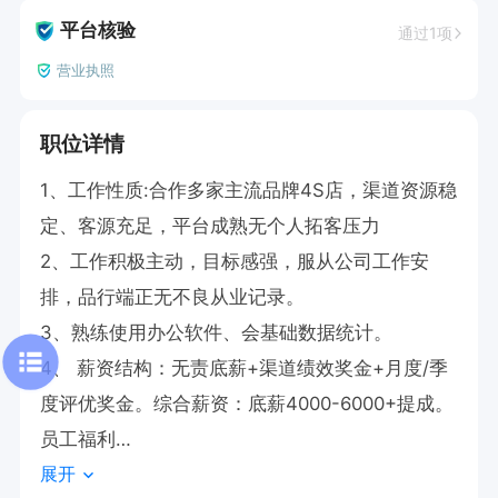
平台核验
通过1项
营业执照
职位详情
1、工作性质:合作多家主流品牌4S店，渠道资源稳
定、客源充足，平台成熟无个人拓客压力

2、工作积极主动，目标感强，服从公司工作安
排，品行端正无不良从业记录。

3、熟练使用办公软件、会基础数据统计。

4、 薪资结构：无责底薪+渠道绩效奖金+月度/季
度评优奖金。综合薪资：底薪4000-6000+提成。

​员工福利

展开
✅ 入职缴纳五险（养老/医疗/失业/工伤/生育）
