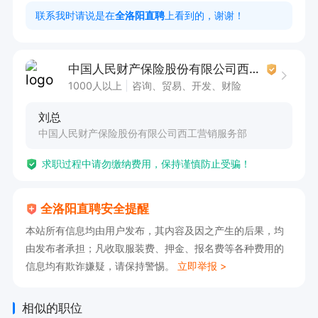
✅ 法定节假日带薪休假、节日福利、高温补贴、交
联系我时请说是在
全洛阳直聘
上看到的，谢谢！
通补贴、驻店餐补。

5、年龄35岁以下。

中国人民财产保险股份有限公司西工营销服务部
6、工作时间

1000人以上
咨询、贸易、开发、财险
 门店标准作息：早8:30-晚18:00，午休2小时；月
刘总
休4天，法定节假日轮休。
中国人民财产保险股份有限公司西工营销服务部
求职过程中请勿缴纳费用，保持谨慎防止受骗！
全洛阳直聘安全提醒
本站所有信息均由用户发布，其内容及因之产生的后果，均
由发布者承担；凡收取服装费、押金、报名费等各种费用的
信息均有欺诈嫌疑，请保持警惕。
立即举报 >
相似的职位