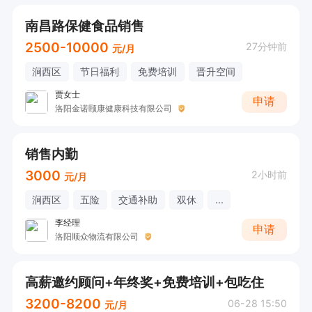
南昌路保健食品销售
2500-10000
27分钟前
元/月
涧西区
节日福利
免费培训
晋升空间
贾女士
申请
洛阳金诺颐康健康科技有限公司
销售内勤
3000
2小时前
元/月
涧西区
五险
交通补助
双休
...
李经理
申请
洛阳顺众物流有限公司
高薪邀约顾问+年终奖+免费培训+包吃住
3200-8200
06-28 15:50
元/月