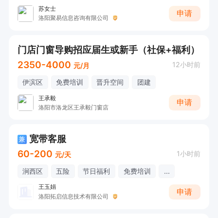
苏女士
申请
洛阳聚易信息咨询有限公司
门店门窗导购招应届生或新手（社保+福利）
2350-4000
12小时前
元/月
伊滨区
免费培训
晋升空间
团建
王承毅
申请
洛阳市洛龙区王承毅门窗店
宽带客服
兼
60-200
1小时前
元/天
涧西区
五险
节日福利
免费培训
...
王玉娟
申请
洛阳拓启信息技术有限公司