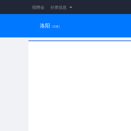
招聘会
分类信息
洛阳
[切换]