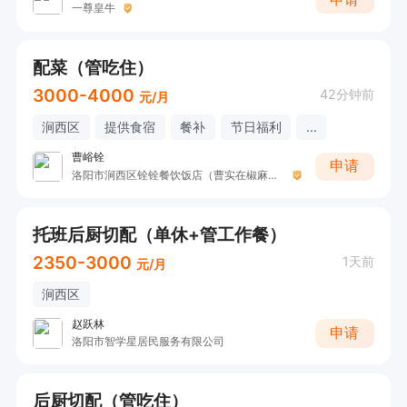
一尊皇牛
配菜（管吃住）
3000-4000
42分钟前
元/月
涧西区
提供食宿
餐补
节日福利
...
曹峪铨
申请
洛阳市涧西区铨铨餐饮饭店（曹实在椒麻鱼.鱼杂火锅）
托班后厨切配（单休+管工作餐）
2350-3000
1天前
元/月
涧西区
赵跃林
申请
洛阳市智学星居民服务有限公司
后厨切配（管吃住）