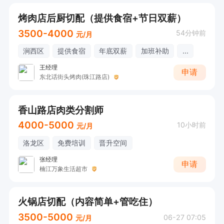
烤肉店后厨切配（提供食宿+节日双薪）
3500-4000
54分钟前
元/月
涧西区
提供食宿
年底双薪
加班补助
...
王经理
申请
东北话街头烤肉(珠江路店)
香山路店肉类分割师
4000-5000
10小时前
元/月
洛龙区
免费培训
晋升空间
张经理
申请
楠江万象生活超市
火锅店切配（内容简单+管吃住）
3500-5000
06-27 07:05
元/月