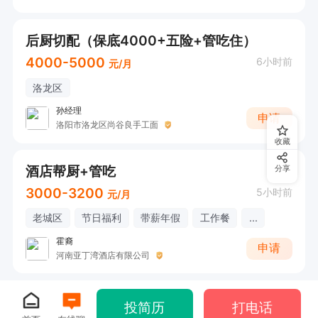
后厨切配（保底4000+五险+管吃住）
4000-5000
6小时前
元/月
洛龙区
孙经理
申请
洛阳市洛龙区尚谷良手工面
收藏
酒店帮厨+管吃
分享
3000-3200
5小时前
元/月
老城区
节日福利
带薪年假
工作餐
...
霍裔
申请
河南亚丁湾酒店有限公司
投简历
打电话