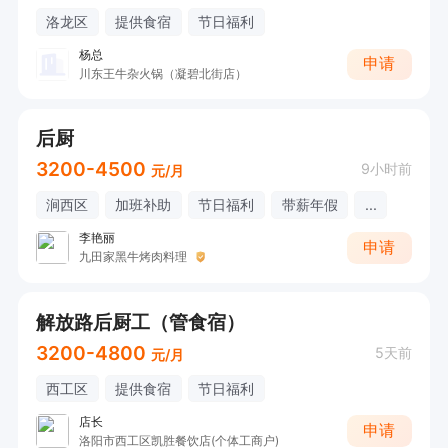
洛龙区
提供食宿
节日福利
杨总
申请
川东王牛杂火锅（凝碧北街店）
后厨
3200-4500
9小时前
元/月
涧西区
加班补助
节日福利
带薪年假
...
李艳丽
申请
九田家黑牛烤肉料理
解放路后厨工（管食宿）
3200-4800
5天前
元/月
西工区
提供食宿
节日福利
店长
申请
洛阳市西工区凯胜餐饮店(个体工商户)