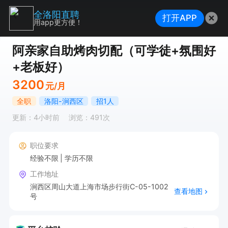
全洛阳直聘
打开APP
用app更方便！
阿亲家自助烤肉切配（可学徒+氛围好
+老板好）
3200
元/月
全职
洛阳-涧西区
招1人
更新：4小时前
浏览：491次
职位要求
经验不限
学历不限
工作地址
涧西区周山大道上海市场步行街C-05-1002
查看地图
号