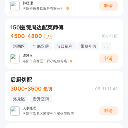
韩经理
申请
洛阳善振餐饮服务有限公司
150医院周边配菜师傅
4500-4800
10小时前
元/月
涧西区
年底双薪
节日福利
带薪年假
...
谭雅文
申请
洛阳市涧西区日鲜小吃服务店
后厨切配
3000-3500
06-11 11:43
元/月
洛龙区
晋升空间
人事经理
申请
洛阳市洛龙区荞麦先生餐饮管理店