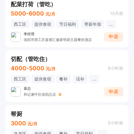
配菜打荷（管吃）
5000-6000
10天前
元/月
西工区
提供食宿
节日福利
带薪年假
...
李经理
申请
洛阳市西工区宴都汇徽家明厨主题餐饮酒店
切配（管吃住）
4000-5000
8小时前
元/月
西工区
提供食宿
餐补
话补
...
裴总
申请
和记涮牛肚洛阳总店
帮厨
3000
5小时前
元/月
洛龙区
提供食宿
餐补
节日福利
...