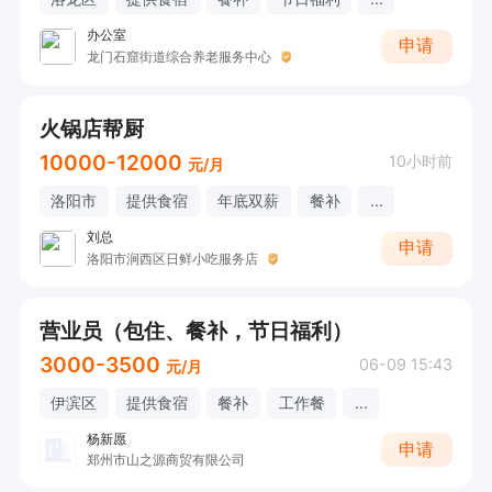
办公室
申请
龙门石窟街道综合养老服务中心
火锅店帮厨
10000-12000
10小时前
元/月
洛阳市
提供食宿
年底双薪
餐补
...
刘总
申请
洛阳市涧西区日鲜小吃服务店
营业员（包住、餐补，节日福利）
3000-3500
06-09 15:43
元/月
伊滨区
提供食宿
餐补
工作餐
...
杨新愿
申请
郑州市山之源商贸有限公司