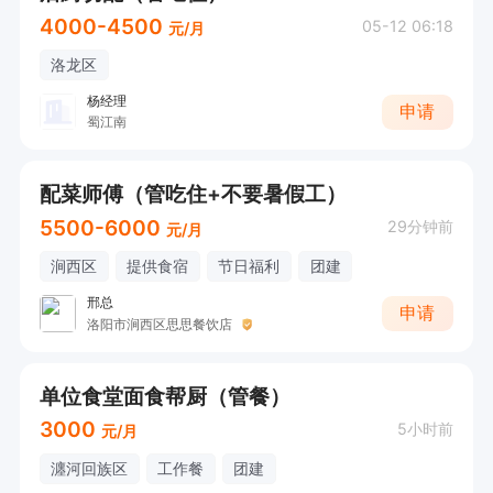
4000-4500
05-12 06:18
元/月
洛龙区
杨经理
申请
蜀江南
配菜师傅（管吃住+不要暑假工）
5500-6000
29分钟前
元/月
涧西区
提供食宿
节日福利
团建
邢总
申请
洛阳市涧西区思思餐饮店
单位食堂面食帮厨（管餐）
3000
5小时前
元/月
瀍河回族区
工作餐
团建