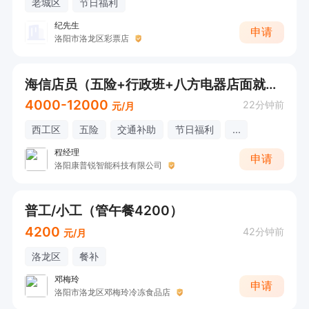
老城区
节日福利
纪先生
申请
洛阳市洛龙区彩票店
海信店员（五险+行政班+八方电器店面就近分配）
4000-12000
22分钟前
元/月
西工区
五险
交通补助
节日福利
...
程经理
申请
洛阳康普锐智能科技有限公司
普工/小工（管午餐4200）
4200
42分钟前
元/月
洛龙区
餐补
邓梅玲
申请
洛阳市洛龙区邓梅玲冷冻食品店