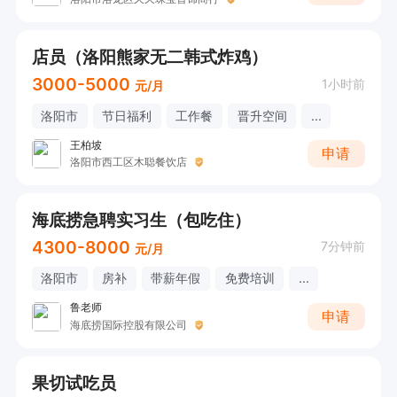
店员（洛阳熊家无二韩式炸鸡）
3000-5000
1小时前
元/月
洛阳市
节日福利
工作餐
晋升空间
...
王柏坡
申请
洛阳市西工区木聪餐饮店
海底捞急聘实习生（包吃住）
4300-8000
7分钟前
元/月
洛阳市
房补
带薪年假
免费培训
...
鲁老师
申请
海底捞国际控股有限公司
果切试吃员