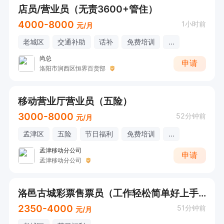
店员/营业员（无责3600+管住）
4000-8000
1小时前
元/月
老城区
交通补助
话补
免费培训
...
尚总
申请
洛阳市涧西区恒界百货部
移动营业厅营业员（五险）
3000-8000
52分钟前
元/月
孟津区
五险
节日福利
免费培训
...
孟津移动分公司
申请
孟津移动分公司
洛邑古城彩票售票员（工作轻松简单好上手+高提成）
2350-4000
51分钟前
元/月