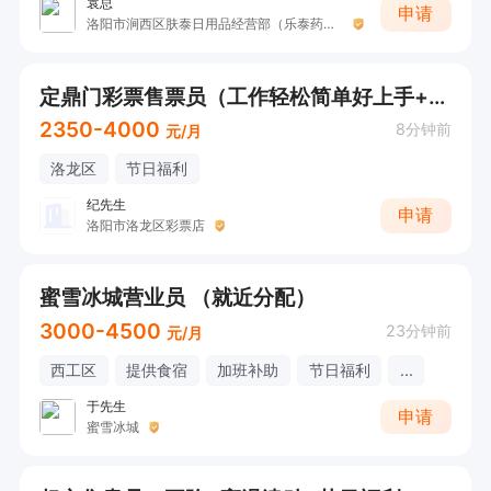
袁总
申请
洛阳市涧西区肤泰日用品经营部（乐泰药业）
定鼎门彩票售票员（工作轻松简单好上手+高提成）
2350-4000
8分钟前
元/月
洛龙区
节日福利
纪先生
申请
洛阳市洛龙区彩票店
蜜雪冰城营业员 （就近分配）
3000-4500
23分钟前
元/月
西工区
提供食宿
加班补助
节日福利
...
于先生
申请
蜜雪冰城