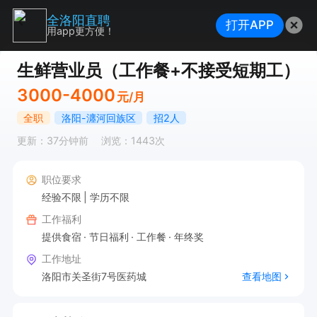
全洛阳直聘
打开APP
用app更方便！
生鲜营业员（工作餐+不接受短期工）
3000-4000
元/月
全职
洛阳-瀍河回族区
招2人
更新：37分钟前
浏览：1443次
职位要求
经验不限
学历不限
工作福利
提供食宿
节日福利
工作餐
年终奖
工作地址
洛阳市关圣街7号医药城
查看地图