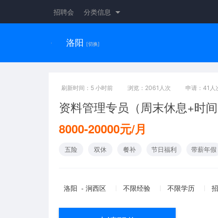
招聘会
分类信息
洛阳
[切换]
刷新时间：5 小时前
浏览：2061人次
申请：41人
资料管理专员（周末休息+时
8000-20000元/月
五险
双休
餐补
节日福利
带薪年假
洛阳 - 涧西区
不限经验
不限学历
招