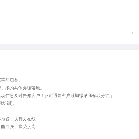
善与归类。

手续的具体办理落地。

动信息及时告知客户！及时通知客户续期缴纳和领取分红；

培训)。

拖沓，执行力在线；

能力强、接受度高；
