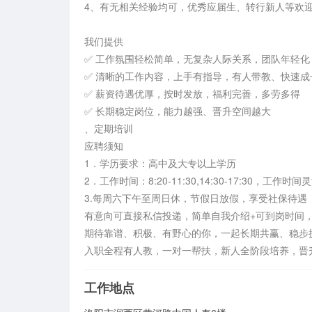
4、有无相关经验均可，优秀应届生、转行新人等欢迎
我们提供

✅ 工作氛围轻松简单，无复杂人际关系，团队年轻化

✅ 清晰的工作内容，上手有指导，有人带教、快速成长
✅ 薪资待遇优厚，按时发放，福利完善，多劳多得

✅ 长期稳定岗位，能力越强、晋升空间越大

、定期培训

应聘须知

1．学历要求：高中及大专以上学历

2．工作时间：8:20-11:30,14:30-17:30，工
3.每周六下午至周日休，节假日放假，享受社保待遇

有意向可直接私信投递，简单自我介绍+可到岗时间，
期待靠谱、积极、有野心的你，一起长期共赢、稳步提
入职全程有人教，一对一帮扶，新人全阶段培养，晋
工作地点