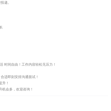
投递。



作时间灵活 时间自由！工作内容轻松无压力！

合适即刻安排沟通面试！

升！

升机会多，欢迎咨询！