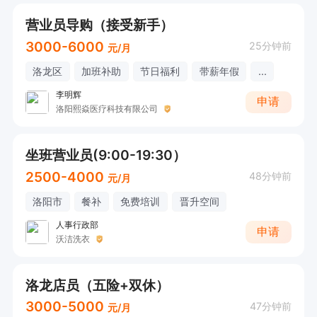
营业员导购（接受新手）
3000-6000
25分钟前
元/月
洛龙区
加班补助
节日福利
带薪年假
...
李明辉
申请
洛阳熙焱医疗科技有限公司
坐班营业员(9:00-19:30）
2500-4000
48分钟前
元/月
洛阳市
餐补
免费培训
晋升空间
人事行政部
申请
沃洁洗衣
洛龙店员（五险+双休）
3000-5000
47分钟前
元/月