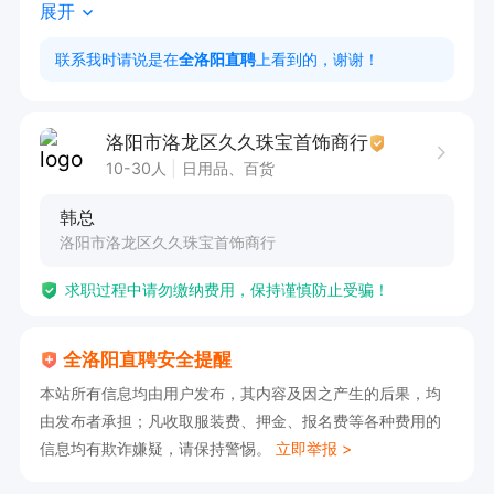
展开
· 薪资范围：4000-8000元/月，上不封顶（底薪
联系我时请说是在
全洛阳直聘
上看到的，谢谢！
+提成+奖金）

· 产品分级提成：卖一口价/IP款，提成高（3~5
洛阳市洛龙区久久珠宝首饰商行
倍）

10-30人
日用品、百货
· 底薪＋提成，多劳多得

韩总
· 优秀者可晋升储备干部，收入倍增

洛阳市洛龙区久久珠宝首饰商行
求职过程中请勿缴纳费用，保持谨慎防止受骗！
岗位职责

全洛阳直聘安全提醒
1. 上货理货接待进店顾客，了解需求并推荐合适产
本站所有信息均由用户发布，其内容及因之产生的后果，均
品

由发布者承担；凡收取服装费、押金、报名费等各种费用的
2. 完成个人销售目标，主动推广公司主推产品

信息均有欺诈嫌疑，请保持警惕。
立即举报 >
3. 维护客户关系，建立客户档案，做好售后跟进
