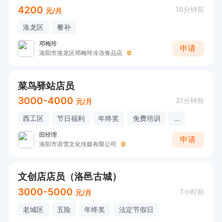
4200
16分钟前
元/月
洛龙区
餐补
邓梅玲
申请
洛阳市洛龙区邓梅玲冷冻食品店
菜鸟驿站店员
3000-4000
31分钟前
元/月
西工区
节日福利
年终奖
免费培训
...
田经理
申请
洛阳市语雪文化传媒有限公司
文创店店员（洛邑古城）
3000-5000
1小时前
元/月
老城区
五险
年终奖
法定节假日