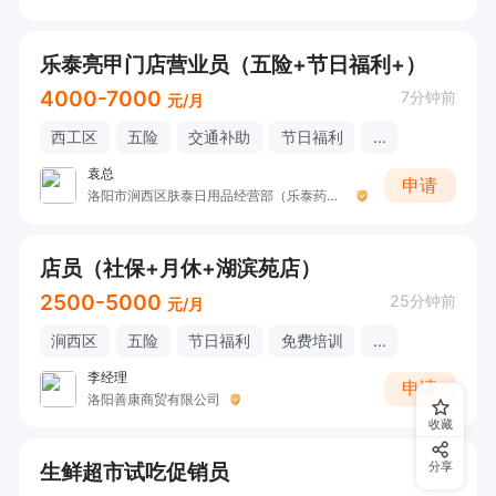
乐泰亮甲门店营业员（五险+节日福利+）
4000-7000
7分钟前
元/月
西工区
五险
交通补助
节日福利
...
袁总
申请
洛阳市涧西区肤泰日用品经营部（乐泰药业）
店员（社保+月休+湖滨苑店）
2500-5000
25分钟前
元/月
涧西区
五险
节日福利
免费培训
...
李经理
申请
洛阳善康商贸有限公司
收藏
生鲜超市试吃促销员
分享