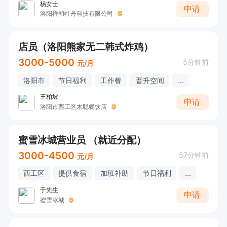
杨女士
申请
洛阳祥和牡丹科技有限公司
店员（洛阳熊家无二韩式炸鸡）
3000-5000
5分钟前
元/月
洛阳市
节日福利
工作餐
晋升空间
...
王柏坡
申请
洛阳市西工区木聪餐饮店
蜜雪冰城营业员 （就近分配）
3000-4500
57分钟前
元/月
西工区
提供食宿
加班补助
节日福利
...
于先生
申请
蜜雪冰城