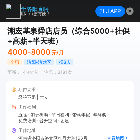
全洛阳直聘
打开APP
用app更方便！
潮宏基泉舜店店员（综合5000+社保
+高薪+半天班）
4000-8000
元/月
全职
洛阳-洛龙区
招3人
更新：14分钟前
浏览：3181次
职位要求
经验不限
大专
工作福利
五险
加班补助
节日福利
带薪年假
年终奖
免费培训
晋升空间
团建
工作地址
河南省洛阳市洛龙区牡丹大道166号
查看地图