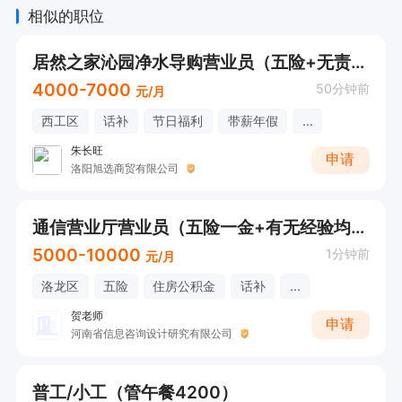
4. 保持柜台陈列整洁，配合店务工作

相似的职位
居然之家沁园净水导购营业员（五险+无责底薪+年终奖+节日福利）
任职要求

4000-7000
50分钟前
元/月
西工区
话补
节日福利
带薪年假
...
1. 有珠宝/奢侈品/高端零售销售经验者优先

朱长旺
2. 形象气质佳，具备良好的沟通能力和服务意识

申请
洛阳旭选商贸有限公司
3. 有目标感，渴望通过努力获得高收入

4. 年龄20-38岁，男女不限

通信营业厅营业员（五险一金+有无经验均可+七县七区就近分配）
5000-10000
1分钟前
元/月
福利待遇

洛龙区
五险
住房公积金
话补
...
社保+带薪年假+节日福利+定期培训+团建活动
贺老师
申请
+加班补助+生日补助

河南省信息咨询设计研究有限公司
工作地点：洛阳市潮宏基泉舜店
普工/小工（管午餐4200）