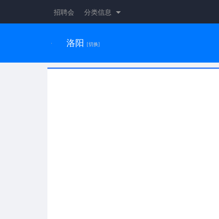
招聘会
分类信息
洛阳
[切换]