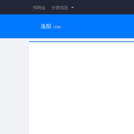
招聘会
分类信息
洛阳
[切换]