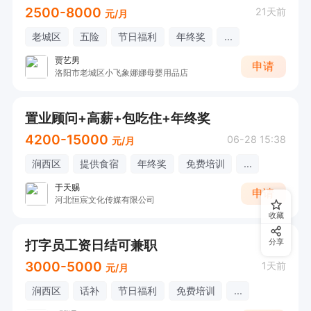
2500-8000
21天前
元/月
老城区
五险
节日福利
年终奖
...
贾艺男
申请
洛阳市老城区小飞象娜娜母婴用品店
置业顾问+高薪+包吃住+年终奖
4200-15000
06-28 15:38
元/月
涧西区
提供食宿
年终奖
免费培训
...
于天赐
申请
河北恒宸文化传媒有限公司
收藏
打字员工资日结可兼职
分享
3000-5000
1天前
元/月
涧西区
话补
节日福利
免费培训
...