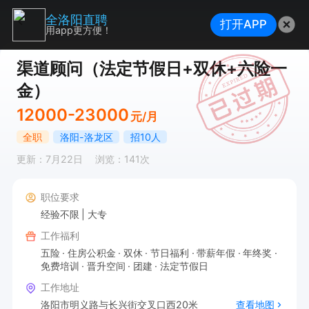
全洛阳直聘
打开APP
用app更方便！
渠道顾问（法定节假日+双休+六险一
金）
12000-23000
元/月
全职
洛阳-洛龙区
招10人
更新：7月22日
浏览：141次
职位要求
经验不限
大专
工作福利
五险
住房公积金
双休
节日福利
带薪年假
年终奖
免费培训
晋升空间
团建
法定节假日
工作地址
洛阳市明义路与长兴街交叉口西20米
查看地图