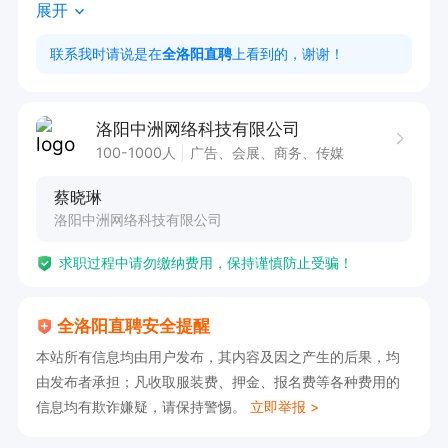
展开
任职要求：

联系我时请说是在
全洛阳直聘
上看到的，谢谢！
1. 普通话标准，沟通能力强，喜欢和陌生人交流，
具备较强的抗压能力。

洛阳中洲网络科技有限公司
2. 对销售有较高的热情，执行力强，有极强的责
100-1000人
广告、会展、商务、传媒
任心和服务意识。

蔡晓琳
3. 具备较强的学习能力、有良好的团队协作精
洛阳中洲网络科技有限公司
神。

求职过程中请勿缴纳费用，保持谨慎防止受骗！
4. 经验不限，欢迎优秀应届毕业生。

5. 有互联网、金融相关销售经验、旅游 行业资源
全洛阳直聘安全提醒
及经验者可放宽要求。

本站所有信息均由用户发布，其内容及因之产生的后果，均
由发布者承担；凡收取服装费、押金、报名费等各种费用的
福利待遇：

信息均有欺诈嫌疑，请保持警惕。
立即举报 >
1.薪资结构：无责底薪+ 业绩提成 + 奖金 + 年终