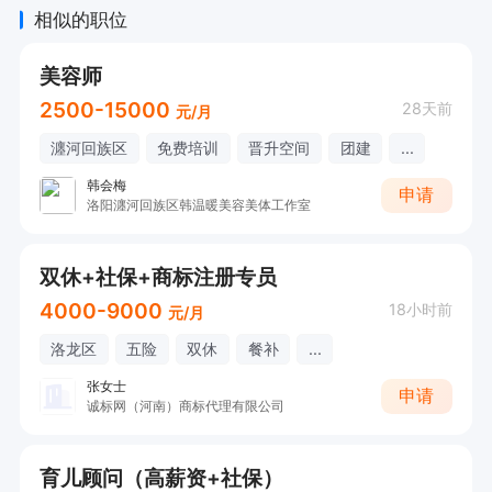
奖金 。

相似的职位
2.完善的调薪晋升机制。

美容师
3.生日福利、拓展旅游、部门活动、年终福利、六
2500-15000
28天前
元/月
险一金等。

瀍河回族区
免费培训
晋升空间
团建
...
4.公司氛围活跃，年轻有活力的团队，领导好相
韩会梅
处。

申请
洛阳瀍河回族区韩温暖美容美体工作室
5.员工享有国家法定节假日的休假政策，同时并享
有婚假、产假、丧假、带薪年假等。

双休+社保+商标注册专员
6.工作时间：五天8小时制，周末双休，按国家节
4000-9000
18小时前
元/月
日放假。

洛龙区
五险
双休
餐补
...
【点击申请职位，投递简历，即可电话联系我】
张女士
申请
诚标网（河南）商标代理有限公司
育儿顾问（高薪资+社保）