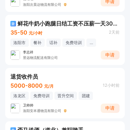
申请
洛阳次晨达物流有限公司
鲜花牛奶小跑腿日结工资不压薪一天300+
兼
35-50
2天前
元/小时
洛阳市
餐补
话补
免费培训
...
李志祥
申请
昱远物流配送有限公司
退货收件员
5000-8000
12小时前
元/月
洛龙区
免费培训
晋升空间
团建
卫帅帅
申请
洛阳安本通物流有限公司
歪马送酒（道北）兼职骑手