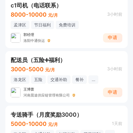
c1司机（电话联系）
8000-10000
3小时前
元/月
孟津区
节日福利
免费培训
郭经理
申请
洛阳中通快运
配送员（五险➕福利）
3000-5000
3小时前
元/月
洛龙区
五险
交通补助
餐补
...
王博蕾
申请
河南晨途供应链管理有限公司
专送骑手（月度奖励3000）
5000-10000
1天前
元/月