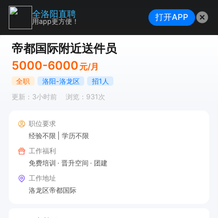
全洛阳直聘
打开APP
用app更方便！
帝都国际附近送件员
5000-6000
元/月
全职
洛阳-洛龙区
招1人
更新：3小时前
浏览：931次
职位要求
经验不限
学历不限
工作福利
免费培训
晋升空间
团建
工作地址
洛龙区帝都国际