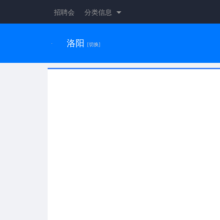
招聘会
分类信息
洛阳
[切换]