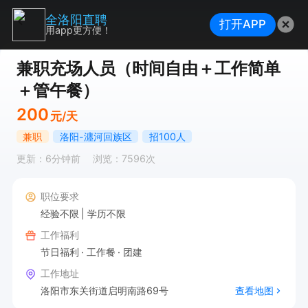
全洛阳直聘
打开APP
用app更方便！
兼职充场人员（时间自由＋工作简单
＋管午餐）
200
元/天
兼职
洛阳-瀍河回族区
招100人
更新：6分钟前
浏览：7596次
职位要求
经验不限
学历不限
工作福利
节日福利
工作餐
团建
工作地址
洛阳市东关街道启明南路69号
查看地图