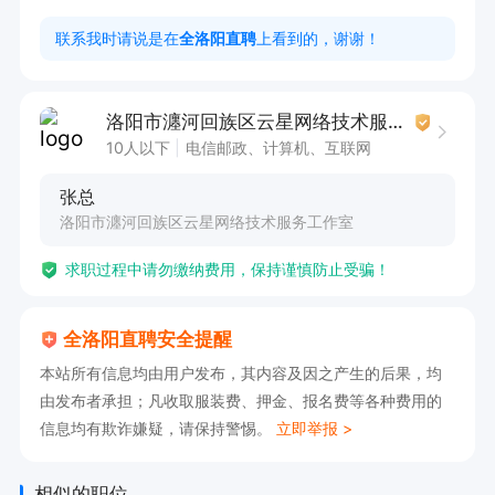
广，公司不留你任何信息，注册的账号是你自己
联系我时请说是在
全洛阳直聘
上看到的，谢谢！
的，密码啥的都是自己设置，想用就用，下班后可
以卸载删除)

洛阳市瀍河回族区云星网络技术服务工作室
[待遇]：150~200元一天，中午饭+饮品+小零食，
10人以下
电信邮政、计算机、互联网
还有后续收入，比较丰厚

张总
工资日结不拖欠!!轻轻松松上班高高兴兴下班!!

洛阳市瀍河回族区云星网络技术服务工作室
点击申请职位，投递简历，即可电话联系我
求职过程中请勿缴纳费用，保持谨慎防止受骗！
全洛阳直聘安全提醒
本站所有信息均由用户发布，其内容及因之产生的后果，均
由发布者承担；凡收取服装费、押金、报名费等各种费用的
信息均有欺诈嫌疑，请保持警惕。
立即举报 >
相似的职位