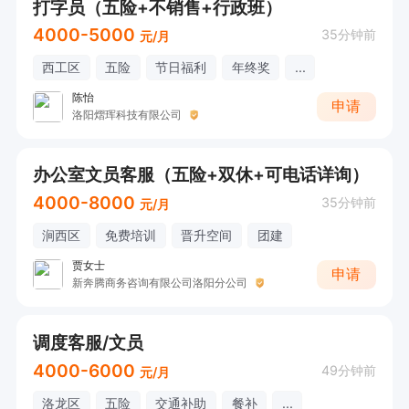
打字员（五险+不销售+行政班）
4000-5000
35分钟前
元/月
西工区
五险
节日福利
年终奖
...
陈怡
申请
洛阳熠珲科技有限公司
办公室文员客服（五险+双休+可电话详询）
4000-8000
35分钟前
元/月
涧西区
免费培训
晋升空间
团建
贾女士
申请
新奔腾商务咨询有限公司洛阳分公司
调度客服/文员
4000-6000
49分钟前
元/月
洛龙区
五险
交通补助
餐补
...