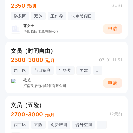
2350
6天前
元/月
洛龙区
双休
工作餐
法定节假日
张女士
申请
洛阳政民印章有限公司
文员（时间自由）
2500-3000
07-01 11:51
元/月
西工区
节日福利
年终奖
团建
...
毛总
申请
河南良居电梯销售有限公司
文员（五险）
2700-3000
12天前
元/月
西工区
五险
免费培训
晋升空间
...