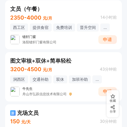
文员（午餐）
2350-4000
14小时前
元/月
西工区
提供食宿
免费培训
晋升空间
...
镱轩门窗
申请
洛阳镱轩门窗有限公司
图文审核+双休+简单轻松
3200-4500
43分钟前
元/月
涧西区
交通补助
双休
加班补助
...
牛先生
申请
舟山市弘跃信息技术有限公司
收藏
充场文员
分享
兼
150
30分钟前
元/天