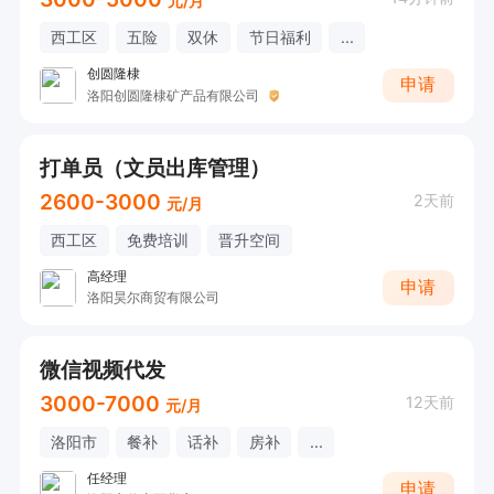
元/月
西工区
五险
双休
节日福利
...
创圆隆棣
申请
洛阳创圆隆棣矿产品有限公司
打单员（文员出库管理）
2600-3000
2天前
元/月
西工区
免费培训
晋升空间
高经理
申请
洛阳昊尔商贸有限公司
微信视频代发
3000-7000
12天前
元/月
洛阳市
餐补
话补
房补
...
任经理
申请