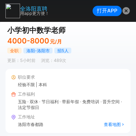
全洛阳直聘
打开APP
用app更方便！
小学初中数学老师
4000-8000
元/月
全职
洛阳-洛阳市
招5人
更新：5小时前
浏览：489次
职位要求
经验不限
本科
工作福利
五险
双休
节日福利
带薪年假
免费培训
晋升空间
法定节假日
工作地址
洛阳市春都路
查看地图