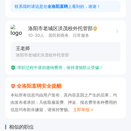
联系我时请说是在
全洛阳直聘
上看到的，谢谢！
1、工作薪资：底薪+课时费+绩效奖金+其他福利  

 2、创业型公司，晋升空间较大  

洛阳市老城区洪茂校外托管部
 【岗位要求】  

10-30人
居民和商务、日常服务
  1、具有本科及以上学历，专业不限，应/往届生
王老师
均可；  

洛阳市老城区洪茂校外托管部
  2、沟通能力、适应能力强，普通话标准，具有
求职过程中请勿缴纳费用，保持谨慎防止受骗！
团队合作精神；  

  3、有责任心和耐心，并且愿意发展于教育事
全洛阳直聘安全提醒
业。
本站所有信息均由用户发布，其内容及因之产生的后果，均
由发布者承担；凡收取服装费、押金、报名费等各种费用的
信息均有欺诈嫌疑，请保持警惕。
立即举报 >
相似的职位