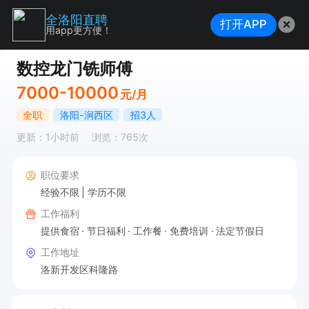
全洛阳直聘
打开APP
用app更方便！
数控龙门铣师傅
7000-10000
元/月
全职
洛阳-涧西区
招3人
更新：1小时前
浏览：765次
职位要求
经验不限
学历不限
工作福利
提供食宿
节日福利
工作餐
免费培训
法定节假日
工作地址
洛新开发区科隆路