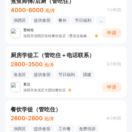
煮鱼师傅/后厨（管吃住）
4000-6000
1小时前
元/月
涧西区
提供食宿
餐补
节日福利
...
曹峪铨
申请
洛阳市涧西区铨铨餐饮饭店（曹实在椒麻鱼.鱼杂火锅）
厨房学徒工（管吃住＋电话联系）
2800-3500
3小时前
元/月
洛龙区
提供食宿
节日福利
团建
夏总
申请
洛阳市洛龙区大团结餐饮店
餐饮学徒（管吃住）
2600-2800
4小时前
元/月
涧西区
提供食宿
工作餐
免费培训