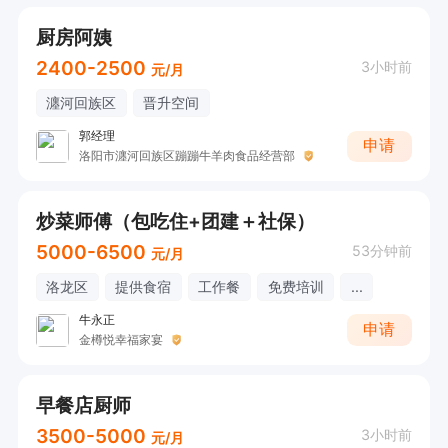
厨房阿姨
2400-2500
3小时前
元/月
瀍河回族区
晋升空间
郭经理
申请
洛阳市瀍河回族区蹦蹦牛羊肉食品经营部
炒菜师傅（包吃住+团建＋社保）
5000-6500
53分钟前
元/月
洛龙区
提供食宿
工作餐
免费培训
...
牛永正
申请
金樽悦幸福家宴
早餐店厨师
3500-5000
3小时前
元/月