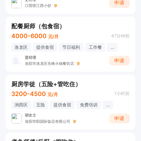
申请
江喷喷江西小炒
配餐厨师（包食宿）
4000-6000
47分钟前
元/月
洛龙区
提供食宿
节日福利
工作餐
...
晋经理
申请
洛阳市洛龙区先峰火锅餐饮店
厨房学徒（五险+管吃住）
3200-4500
1小时前
元/月
涧西区
五险
提供食宿
免费培训
...
胡女士
申请
洛阳华阳国际饭店有限公司