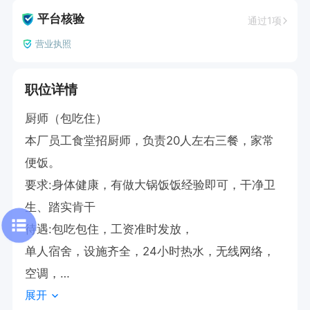
平台核验
通过1项
营业执照
职位详情
厨师（包吃住）

本厂员工食堂招厨师，负责20人左右三餐，家常
便饭。

要求:身体健康，有做大锅饭饭经验即可，干净卫
生、踏实肯干

待遇:包吃包住，工资准时发放，

单人宿舍，设施齐全，24小时热水，无线网络，
空调，

展开
投递后请直接电话联系