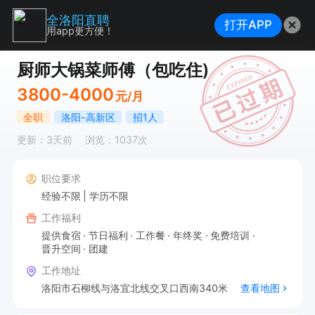
全洛阳直聘
打开APP
用app更方便！
厨师大锅菜师傅（包吃住)
3800-4000
元/月
全职
洛阳-高新区
招1人
更新：3天前
浏览：1037次
职位要求
经验不限
学历不限
工作福利
提供食宿
节日福利
工作餐
年终奖
免费培训
晋升空间
团建
工作地址
洛阳市石柳线与洛宜北线交叉口西南340米
查看地图