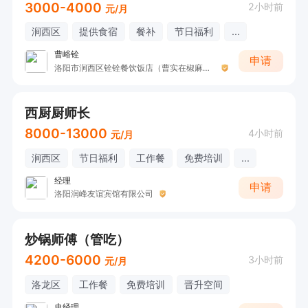
3000-4000
2小时前
元/月
涧西区
提供食宿
餐补
节日福利
...
曹峪铨
申请
洛阳市涧西区铨铨餐饮饭店（曹实在椒麻鱼.鱼杂火锅）
西厨厨师长
8000-13000
4小时前
元/月
涧西区
节日福利
工作餐
免费培训
...
经理
申请
洛阳润峰友谊宾馆有限公司
炒锅师傅（管吃）
4200-6000
3小时前
元/月
洛龙区
工作餐
免费培训
晋升空间
史经理