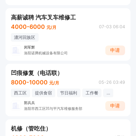
高薪诚聘 汽车叉车维修工
4000-6000
07-03 06:04
元/月
瀍河回族区
闵军辉
申请
洛阳诺腾机械设备有限公司
凹痕修复（电话联）
8000-10000
05-26 03:49
元/月
西工区
提供食宿
节日福利
工作餐
...
郭兵兵
申请
洛阳市西工区凹与平汽车维修服务部
机修（管吃住）