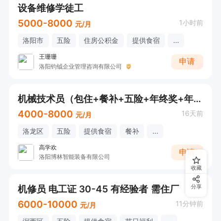
设备维修学徒工
5000-8000
1小时前
元/月
洛阳市
五险
住房公积金
提供食宿
...
王珊珊
申请
洛阳钧钺企业管理咨询有限公司
机械技术员（包住+餐补+五险+年终奖+年假+高温补贴+节日福利）
4000-8000
16天前
元/月
洛龙区
五险
提供食宿
餐补
...
高学欢
申请
洛阳博林智能装备有限公司
收藏
机修员 电工证 30-45 有经验者 需住厂
分享
6000-10000
11分钟前
元/月