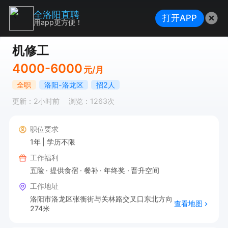
全洛阳直聘
打开APP
用app更方便！
机修工
4000-6000
元/月
全职
洛阳-洛龙区
招2人
更新：2小时前
浏览：1263次
职位要求
1年
学历不限
工作福利
五险
提供食宿
餐补
年终奖
晋升空间
工作地址
洛阳市洛龙区张衡街与关林路交叉口东北方向
查看地图
274米