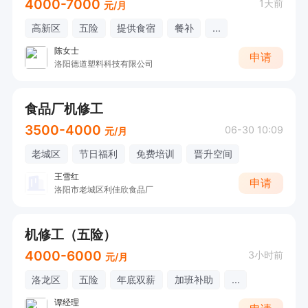
4000-7000
1天前
元/月
高新区
五险
提供食宿
餐补
...
陈女士
申请
洛阳德道塑料科技有限公司
食品厂机修工
3500-4000
06-30 10:09
元/月
老城区
节日福利
免费培训
晋升空间
王雪红
申请
洛阳市老城区利佳欣食品厂
机修工（五险）
4000-6000
3小时前
元/月
洛龙区
五险
年底双薪
加班补助
...
谭经理