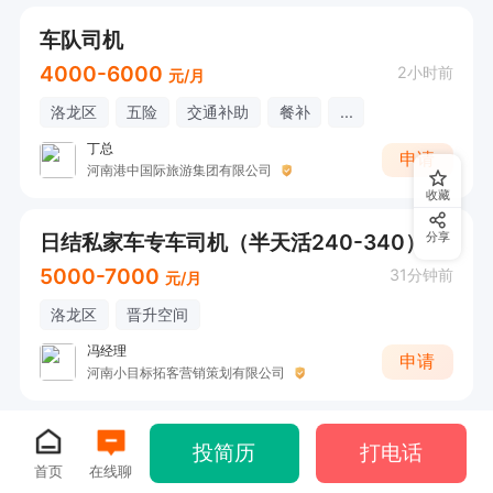
车队司机
4000-6000
2小时前
元/月
洛龙区
五险
交通补助
餐补
...
丁总
申请
河南港中国际旅游集团有限公司
收藏
日结私家车专车司机（半天活240-340）
分享
5000-7000
31分钟前
元/月
洛龙区
晋升空间
冯经理
申请
河南小目标拓客营销策划有限公司
投简历
打电话
首页
在线聊