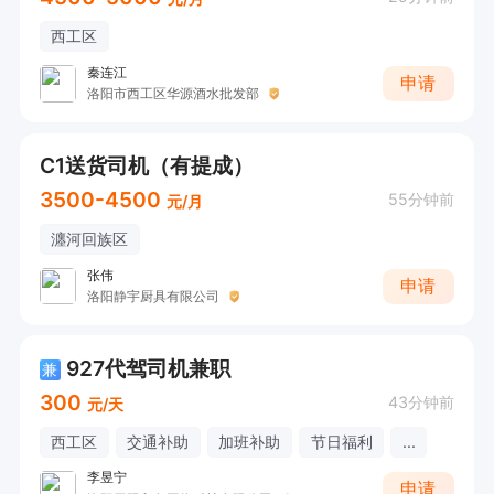
西工区
秦连江
申请
洛阳市西工区华源酒水批发部
C1送货司机（有提成）
3500-4500
55分钟前
元/月
瀍河回族区
张伟
申请
洛阳静宇厨具有限公司
927代驾司机兼职
兼
300
43分钟前
元/天
西工区
交通补助
加班补助
节日福利
...
李昱宁
申请