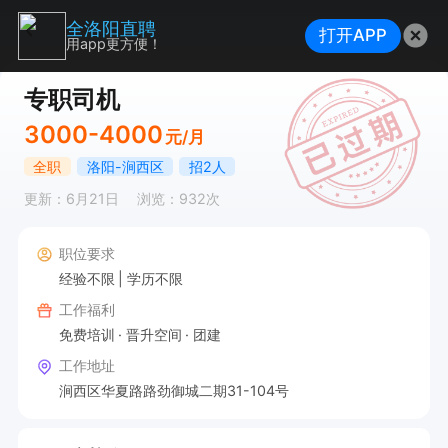
全洛阳直聘
打开APP
用app更方便！
专职司机
3000-4000
元/月
全职
洛阳-涧西区
招2人
更新：6月21日
浏览：932次
职位要求
经验不限
学历不限
工作福利
免费培训
晋升空间
团建
工作地址
涧西区华夏路路劲御城二期31-104号