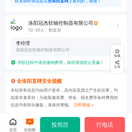
联系我时请说是在
全洛阳直聘
上看到的，谢谢！
2、熟悉熟悉Photoshop、Illustrator、Flash等设
计软件等设计软件优先考虑

洛阳冠杰软轴控制器有限公司
3.了解Web开发相关技术，熟悉PHP、MySQL、H
10-30人
制造业
TML等编程技术，熟悉SQL,HTML等开发语言和Dr
李经理
eamweaver等网页设计相关软件；

洛阳冠杰软轴控制器有限公司
4.思维活跃，易于接受新的挑战，具有较强的团队
收藏
求职过程中请勿缴纳费用，保持谨慎防止受骗！
协作能力，沟通能力
分享
全洛阳直聘安全提醒
本站所有信息均由用户发布，其内容及因之产生的后果，均
由发布者承担；凡收取服装费、押金、报名费等各种费用的
信息均有欺诈嫌疑，请保持警惕。
立即举报 >
投简历
打电话
首页
在线聊