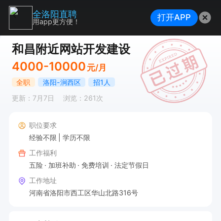
全洛阳直聘
打开APP
用app更方便！
和昌附近网站开发建设
4000-10000
元/月
全职
洛阳-涧西区
招1人
更新：7月7日
浏览：261次
职位要求
经验不限
学历不限
工作福利
五险
加班补助
免费培训
法定节假日
工作地址
河南省洛阳市西工区华山北路316号