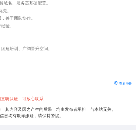
解域名、服务器基础配置。

优先。

，善于团队协作。

经验。

、团建培训、广阔晋升空间。

查看地图
阳直聘认证，可放心联系
布，其内容及因之产生的后果，均由发布者承担，与本站无关。
的信息均有欺诈嫌疑，请保持警惕。