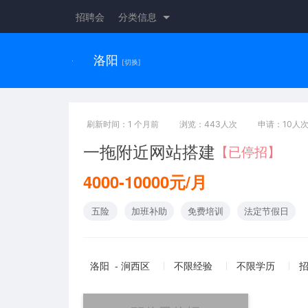
招聘会
分类信息
洛阳
[切换]
刷新时间：1 个月前
浏览：443人次
申请：10人
一拖附近网站搭建
【已停招】
4000-10000元/月
五险
加班补助
免费培训
法定节假日
洛阳 - 涧西区
不限经验
不限学历
招