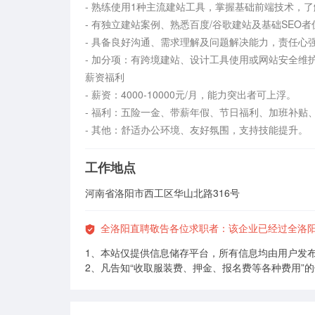
- 熟练使用1种主流建站工具，掌握基础前端技术，了
- 有独立建站案例、熟悉百度/谷歌建站及基础SEO者
- 具备良好沟通、需求理解及问题解决能力，责任心强
- 加分项：有跨境建站、设计工具使用或网站安全维护
薪资福利

- 薪资：4000-10000元/月，能力突出者可上浮。

- 福利：五险一金、带薪年假、节日福利、加班补贴
- 其他：舒适办公环境、友好氛围，支持技能提升。
工作地点
河南省洛阳市西工区华山北路316号
全洛阳直聘敬告各位求职者：该企业已经过全洛
1、本站仅提供信息储存平台，所有信息均由用户发
2、凡告知“收取服装费、押金、报名费等各种费用”