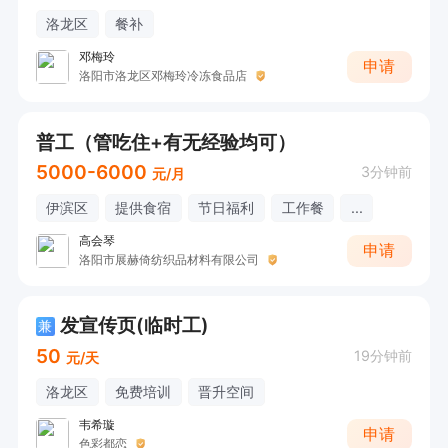
洛龙区
餐补
邓梅玲
申请
洛阳市洛龙区邓梅玲冷冻食品店
普工（管吃住+有无经验均可）
5000-6000
3分钟前
元/月
伊滨区
提供食宿
节日福利
工作餐
...
高会琴
申请
洛阳市展赫倚纺织品材料有限公司
发宣传页(临时工)
兼
50
19分钟前
元/天
洛龙区
免费培训
晋升空间
韦希璇
申请
色彩都恋