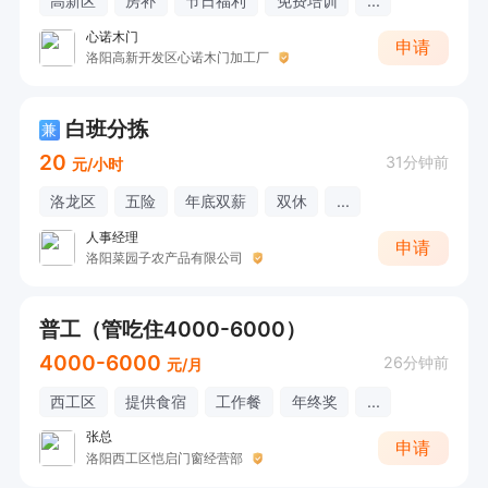
高新区
房补
节日福利
免费培训
...
心诺木门
申请
洛阳高新开发区心诺木门加工厂
白班分拣
兼
20
31分钟前
元/小时
洛龙区
五险
年底双薪
双休
...
人事经理
申请
洛阳菜园子农产品有限公司
普工（管吃住4000-6000）
4000-6000
26分钟前
元/月
西工区
提供食宿
工作餐
年终奖
...
张总
申请
洛阳西工区恺启门窗经营部