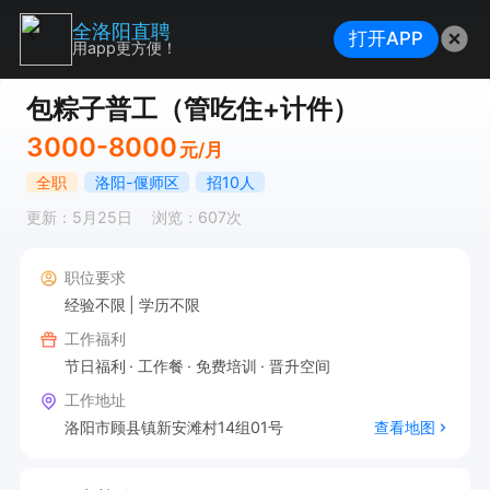
全洛阳直聘
打开APP
用app更方便！
包粽子普工（管吃住+计件）
3000-8000
元/月
全职
洛阳-偃师区
招10人
更新：5月25日
浏览：607次
职位要求
经验不限
学历不限
工作福利
节日福利
工作餐
免费培训
晋升空间
工作地址
洛阳市顾县镇新安滩村14组01号
查看地图