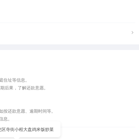
庭住址等信息。



如按还款意愿、逾期时间等。 

信息。
龙区寺街小程大盘鸡米饭炒菜