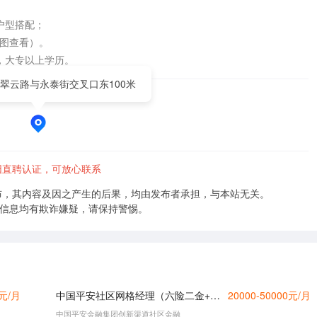
型搭配；

图查看）。

，大专以上学历。
翠云路与永泰街交叉口东100米
阳直聘认证，可放心联系
布，其内容及因之产生的后果，均由发布者承担，与本站无关。
的信息均有欺诈嫌疑，请保持警惕。
0元/月
中国平安社区网格经理（六险二金+内勤双编制）
20000-50000元/月
中国平安金融集团创新渠道社区金融