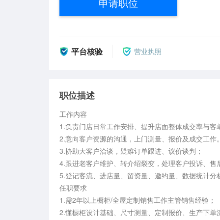
申请职位
平台核验
营业执照
职位描述
工作内容

1.负责门店日常工作安排、提升店面整体成交率与客单
2.意向客户资源的沟通，上门测量、报价及成交工作
3.协助大客户洽谈，疑难订单跟进、议价谈判；

4.跟进老客户维护、转介绍裂变，处理客户投诉、售后
5.登记客流、进店量、留资量、邀约量、数据统计分析
任职要求

1.需2年以上橱柜/全屋定制销售工作主管销售经验；

2.懂橱柜设计基础、尺寸测量、定制报价、生产下单流