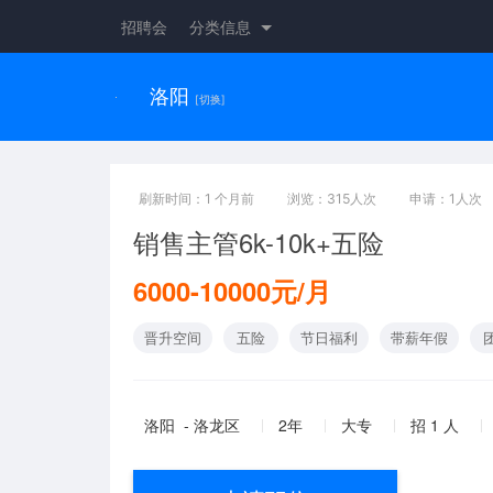
招聘会
分类信息
洛阳
[切换]
刷新时间：1 个月前
浏览：315人次
申请：1人次
销售主管6k-10k+五险
6000-10000元/月
晋升空间
五险
节日福利
带薪年假
洛阳 - 洛龙区
2年
大专
招 1 人