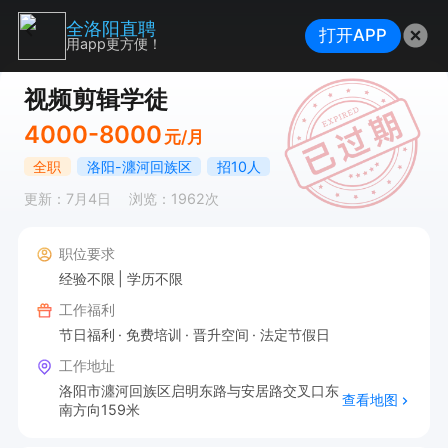
全洛阳直聘
打开APP
用app更方便！
视频剪辑学徒
4000-8000
元/月
全职
洛阳-瀍河回族区
招10人
更新：7月4日
浏览：1962次
职位要求
经验不限
学历不限
工作福利
节日福利
免费培训
晋升空间
法定节假日
工作地址
洛阳市瀍河回族区启明东路与安居路交叉口东
查看地图
南方向159米