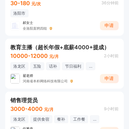
30-180
36分钟前
元/次
洛阳市
郝女士
申请
全洛阳直聘四组
教育主播（超长年假+底薪4000+提成）
10000-12000
2小时前
元/月
洛龙区
五险
话补
节日福利
...
翟老师
申请
河南省本朴网络科技有限公司
销售理货员
3000-4000
9小时前
元/月
洛龙区
提供食宿
餐补
工作餐
...
任雅冉