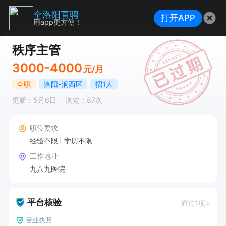
全洛阳直聘
打开APP
用app更方便！
秩序主管
3000-4000
元/月
全职
洛阳-涧西区
招1人
更新：5月6日
浏览：87次
职位要求
经验不限
学历不限
工作地址
九八九医院
平台核验
通过1项
营业执照