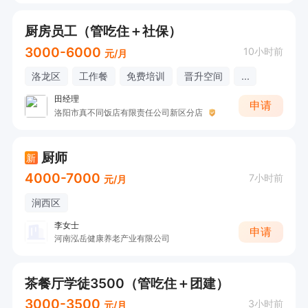
厨房员工（管吃住＋社保）
3000-6000
10小时前
元/月
洛龙区
工作餐
免费培训
晋升空间
...
田经理
申请
洛阳市真不同饭店有限责任公司新区分店
厨师
新
4000-7000
7小时前
元/月
涧西区
李女士
申请
河南泓岳健康养老产业有限公司
茶餐厅学徒3500（管吃住＋团建）
3000-3500
3小时前
元/月