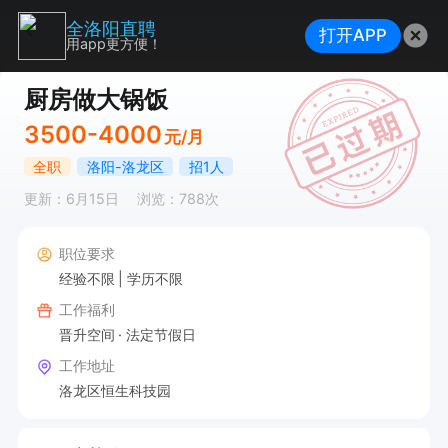
全洛阳直聘
打开APP
用app更方便！
厨房做大锅饭
3500-4000
元/月
全职
洛阳-洛龙区
招1人
更新：6月15日
浏览：788次
职位要求
经验不限
学历不限
工作福利
晋升空间
法定节假日
工作地址
洛龙区恒生科技园