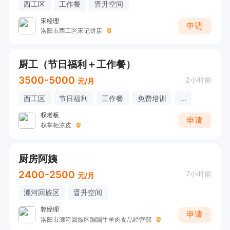
西工区
工作餐
晋升空间
宋经理
申请
洛阳市西工区宋记饼店
厨工（节日福利＋工作餐）
3500-5000
2小时前
元/月
西工区
节日福利
工作餐
免费培训
...
权老板
申请
权掌柜凉皮
厨房阿姨
2400-2500
7小时前
元/月
瀍河回族区
晋升空间
郭经理
申请
洛阳市瀍河回族区蹦蹦牛羊肉食品经营部