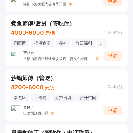
申请
洛阳市洛龙区尚谷良手工面
煮鱼师傅/后厨（管吃住）
4000-6000
3小时前
元/月
涧西区
提供食宿
餐补
节日福利
...
曹峪铨
申请
洛阳市涧西区铨铨餐饮饭店（曹实在椒麻鱼.鱼杂火锅）
炒锅师傅（管吃）
4200-6000
7小时前
元/月
洛龙区
工作餐
免费培训
晋升空间
史经理
申请
江喷喷江西小炒
厨房学徒工（管吃住＋电话联系）