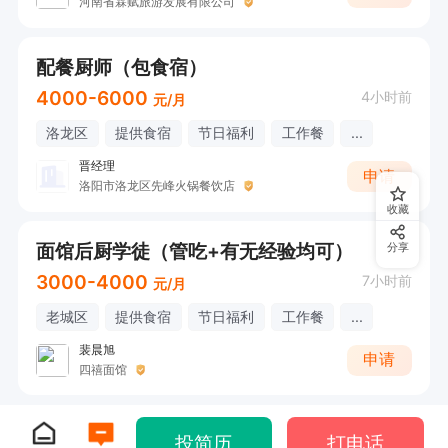
河南省霖赋旅游发展有限公司
配餐厨师（包食宿）
4000-6000
4小时前
元/月
洛龙区
提供食宿
节日福利
工作餐
...
晋经理
申请
洛阳市洛龙区先峰火锅餐饮店
收藏
面馆后厨学徒（管吃+有无经验均可）
分享
3000-4000
7小时前
元/月
老城区
提供食宿
节日福利
工作餐
...
裴晨旭
申请
四禧面馆
投简历
打电话