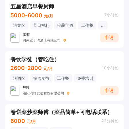
五星酒店早餐厨师
5000-6000
7小时前
元/月
洛龙区
节日福利
带薪年假
工作餐
...
霍裔
申请
河南亚丁湾酒店有限公司
餐饮学徒（管吃住）
2600-2800
10小时前
元/月
涧西区
提供食宿
工作餐
免费培训
经理
申请
洛阳润峰友谊宾馆有限公司
卷饼菜炒菜师傅（菜品简单+可电话联系）
6000
22分钟前
元/月