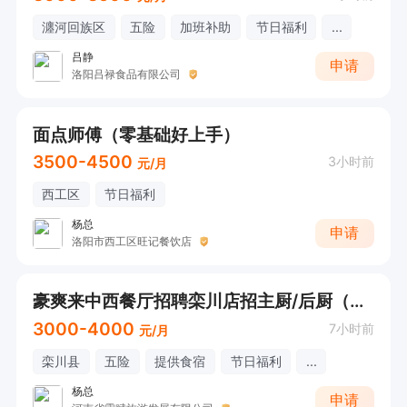
瀍河回族区
五险
加班补助
节日福利
...
吕静
申请
洛阳吕禄食品有限公司
面点师傅（零基础好上手）
3500-4500
3小时前
元/月
西工区
节日福利
杨总
申请
洛阳市西工区旺记餐饮店
豪爽来中西餐厅招聘栾川店招主厨/后厨（管吃住）
3000-4000
7小时前
元/月
栾川县
五险
提供食宿
节日福利
...
杨总
申请