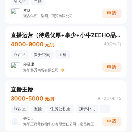
洛龙区
三险
罗华
申请
观古集艺（洛阳）商贸有限公司
直播运营（待遇优厚+事少+小牛ZEEHO品牌）
4000-9000
40分钟前
元/月
涧西区
晋升空间
团建
邱经理
申请
洛阳林秀商贸有限公司
直播主播
3000-5000
06-22 06:15
元/月
涧西区
五险
住房公积金
加班补助
...
骆女士
申请
洛阳王府井购物中心有限责任公司（南昌路王府井）