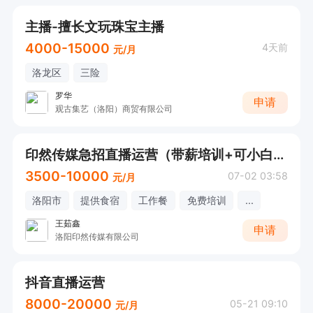
主播-擅长文玩珠宝主播
4000-15000
4天前
元/月
洛龙区
三险
罗华
申请
观古集艺（洛阳）商贸有限公司
印然传媒急招直播运营（带薪培训+可小白+高提成管吃住）
3500-10000
07-02 03:58
元/月
洛阳市
提供食宿
工作餐
免费培训
...
王茹鑫
申请
洛阳印然传媒有限公司
抖音直播运营
8000-20000
05-21 09:10
元/月