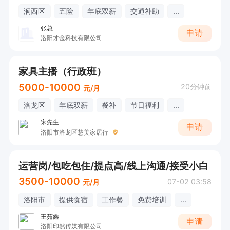
涧西区
五险
年底双薪
交通补助
...
张总
申请
洛阳才金科技有限公司
家具主播（行政班）
5000-10000
20分钟前
元/月
洛龙区
年底双薪
餐补
节日福利
...
宋先生
申请
洛阳市洛龙区慧美家居行
运营岗/包吃包住/提点高/线上沟通/接受小白
3500-10000
07-02 03:58
元/月
洛阳市
提供食宿
工作餐
免费培训
...
王茹鑫
申请
洛阳印然传媒有限公司