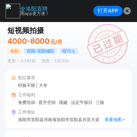
全洛阳直聘
打开APP
用app更方便！
短视频拍摄
4000-8000
元/月
全职
宜阳-宜阳城区
招10人
更新：2小时前
浏览：1303次
职位要求
经验不限
大专
工作福利
免费培训
晋升空间
团建
法定节假日
三险
工作地址
洛阳市宜阳县河南省洛阳市宜阳县兴宜大道
查看地图