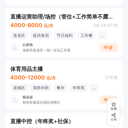
直播运营助理/场控（管住+工作简单不露脸+有相关经验优先+可直接电话联系）
4000-6000
06-24 07:19
元/月
洛龙区
提供食宿
节日福利
工作餐
...
白新艳
申请
洛阳市洛龙区一加一文玩工作室
体育用品主播
4000-12000
21天前
元/月
老城区
加班补助
餐补
年终奖
...
杨金超
申请
郑州市莱高日用百货商行
收藏
直播中控（年终奖+社保）
分享