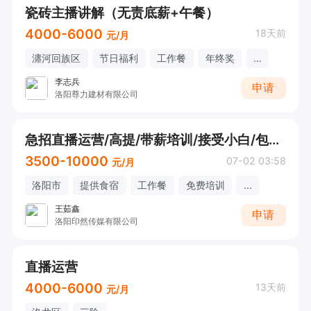
瓷砖主播讲解（无责底薪+午餐）
4000-6000
18天前
元/月
瀍河回族区
节日福利
工作餐
年终奖
...
李志兵
申请
洛阳尊力建材有限公司
急招直播运营/高提/带薪培训/接受小白/包吃住
3500-10000
07-02 03:58
元/月
洛阳市
提供食宿
工作餐
免费培训
...
王茹鑫
申请
洛阳印然传媒有限公司
直播运营
4000-6000
13天前
元/月