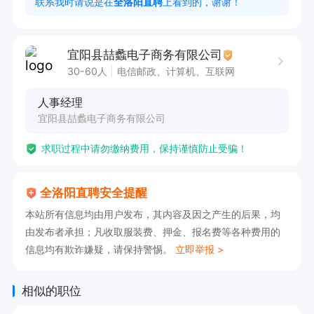
联系我时请说是在
全洛阳直聘
上看到的，谢谢！
3、脑洞大，创意多，勇于创新

4、有拍摄视频经验
宜阳县喆蠡电子商务有限公司
30-60人
电信邮政、计算机、互联网
人事经理
宜阳县喆蠡电子商务有限公司
求职过程中请勿缴纳费用，保持谨慎防止受骗！
全洛阳直聘安全提醒
本站所有信息均由用户发布，其内容及因之产生的后果，均
由发布者承担；凡收取服装费、押金、报名费等各种费用的
信息均有欺诈嫌疑，请保持警惕。
立即举报 >
相似的职位