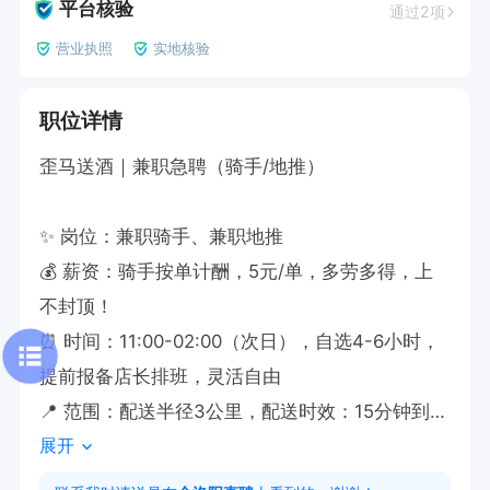
平台核验
通过2项
营业执照
实地核验
职位详情
歪马送酒｜兼职急聘（骑手/地推）

✨ 岗位：兼职骑手、兼职地推

💰 薪资：骑手按单计酬，5元/单，多劳多得，上
不封顶！

⏰ 时间：11:00-02:00（次日），自选4-6小时，
提前报备店长排班，灵活自由

📍 范围：配送半径3公里，配送时效：15分钟到
展开
店、25分钟送达

📌 要求：骑手需自配电动车，熟悉本地路线，有