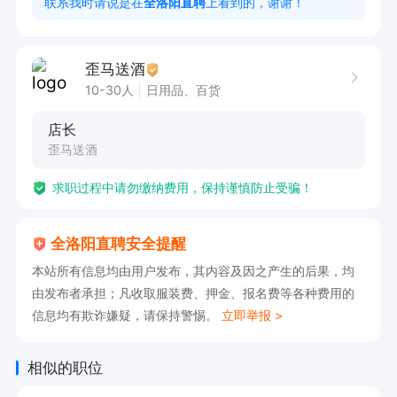
联系我时请说是在
全洛阳直聘
上看到的，谢谢！
责任心、守时效

📱 有意者速联， 名额有限，先到先得！
歪马送酒
10-30人
日用品、百货
店长
歪马送酒
求职过程中请勿缴纳费用，保持谨慎防止受骗！
全洛阳直聘安全提醒
本站所有信息均由用户发布，其内容及因之产生的后果，均
由发布者承担；凡收取服装费、押金、报名费等各种费用的
信息均有欺诈嫌疑，请保持警惕。
立即举报 >
相似的职位