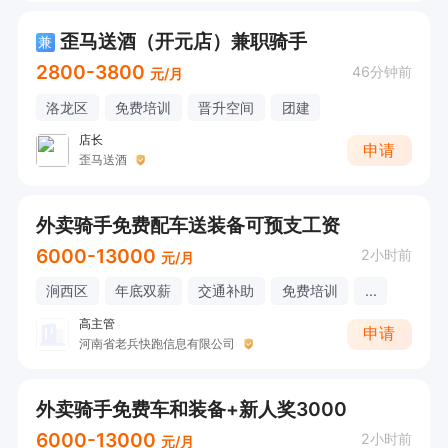
歪马送酒（开元店）兼职骑手
兼
2800-3800
46分钟前
元/月
洛龙区
免费培训
晋升空间
团建
店长
申请
歪马送酒
外卖骑手免费配车送装备可预支工资
6000-13000
2小时前
元/月
涧西区
年底双薪
交通补助
免费培训
...
高主管
申请
河南省老兵快跑信息有限公司
外卖骑手免费车和装备+新人奖3000
6000-13000
2小时前
元/月