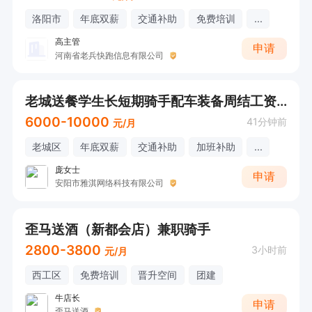
洛阳市
年底双薪
交通补助
免费培训
...
高主管
申请
河南省老兵快跑信息有限公司
老城送餐学生长短期骑手配车装备周结工资再补2000
6000-10000
41分钟前
元/月
老城区
年底双薪
交通补助
加班补助
...
庞女士
申请
安阳市雅淇网络科技有限公司
歪马送酒（新都会店）兼职骑手
2800-3800
3小时前
元/月
西工区
免费培训
晋升空间
团建
牛店长
申请
歪马送酒