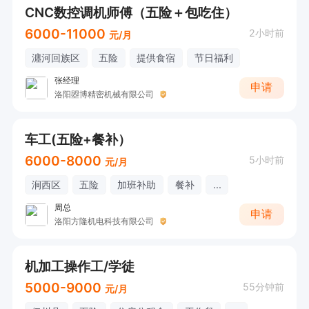
CNC数控调机师傅（五险＋包吃住）
6000-11000
2小时前
元/月
瀍河回族区
五险
提供食宿
节日福利
张经理
申请
洛阳曌博精密机械有限公司
车工(五险+餐补）
6000-8000
5小时前
元/月
涧西区
五险
加班补助
餐补
...
周总
申请
洛阳方隆机电科技有限公司
机加工操作工/学徒
5000-9000
55分钟前
元/月