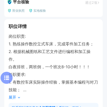
平台核验
通过2项
营业执照
实地核验
职位详情
岗位职责:  

1. 熟练操作数控立式车床，完成零件加工任务；  

2. 根据机械图纸和工艺文件进行编程和加工操
作。  

白夜排班，两班倒，一个班次8-10小时！！！

任职要求:  

1. 有数控车床实际操作经验，掌握基本编程与对刀
技能；  

展开
2. 能够识读机械图纸，理解公差配合及表面粗糙
度等技术要求。