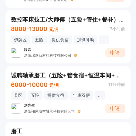
数控车床技工/大师傅（五险+管住+餐补）9000+
8000-13000
3小时前
元/月
伊滨区
五险
提供食宿
加班补助
...
魏霖
申请
洛阳瑞涞新材料科技有限公司
诚聘轴承磨工（五险+管食宿+恒温车间+各项福利补助）
6000-10000
41分钟前
元/月
县区
五险
提供食宿
年底双薪
...
刘先生
申请
洛阳翔凤航空轴承科技有限公司
磨工