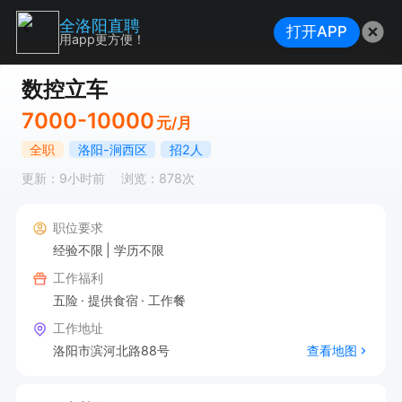
全洛阳直聘
打开APP
用app更方便！
数控立车
7000-10000
元/月
全职
洛阳-涧西区
招2人
更新：9小时前
浏览：878次
职位要求
经验不限
学历不限
工作福利
五险
提供食宿
工作餐
工作地址
洛阳市滨河北路88号
查看地图