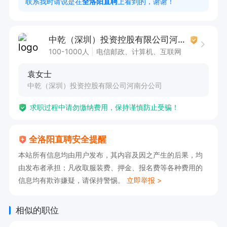
联系我时请说是在
全洛阳直聘
上看到的，谢谢！
3、社保：五险必买

4、良好的工作环境：客户都是高素质人员。

中乾（深圳）投资控股有限公司河南分公司
5、优越的薪酬福利

100-1000人
电信邮政、计算机、互联网
无责底薪2600+绩效奖励+日常奖金（月薪综合35
袁女士
00-6500元）

中乾（深圳）投资控股有限公司河南分公司
6、晋升福利

求职过程中请勿缴纳费用，保持谨慎防止受骗！
入职满三个月可参与内部竞聘，晋升管理层

7、完善的培训体系

全洛阳直聘安全提醒
入职即享带薪培训，日常也会开展业务相关的培
本站所有信息均由用户发布，其内容及因之产生的后果，均
训，不断提升工作技能。

由发布者承担；凡收取服装费、押金、报名费等各种费用的
招聘电话回访客服。

信息均有欺诈嫌疑，请保持警惕。
立即举报 >
工作地点：

洛阳市西工区王府井附近，信安商务楼北门7楼
相似的职位