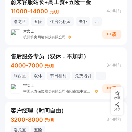
蔚来客服站长+高工资+五险一金
11000-14000
4小时前
元/月
洛龙区
五险
住房公积金
餐补
...
木女士
申请
杭州笋尖网络科技有限公司
售后服务专员（双休，不加班）
4000-7000
3小时前
元/月
涧西区
双休
节日福利
免费培训
...
宁女士
申请
中国人寿保险股份有限公司洛阳市城中支公司宁女士
收藏
客户经理（时间自由）
分享
3200-8000
3小时前
元/月
洛龙区
五险