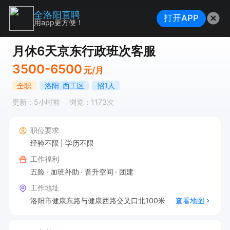
全洛阳直聘
打开APP
用app更方便！
月休6天京东行政班次客服
3500-6500
元/月
全职
洛阳-西工区
招1人
更新：5小时前
浏览：1173次
职位要求
经验不限
学历不限
工作福利
五险
加班补助
晋升空间
团建
工作地址
洛阳市健康东路与健康西路交叉口北100米
查看地图