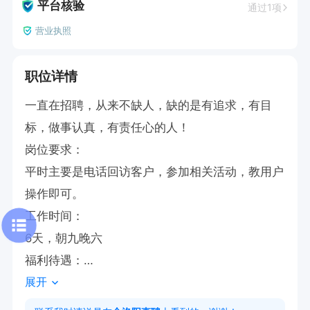
平台核验
通过1项
营业执照
职位详情
一直在招聘，从来不缺人，缺的是有追求，有目
标，做事认真，有责任心的人！

岗位要求：

平时主要是电话回访客户，参加相关活动，教用户
操作即可。

工作时间：

6天，朝九晚六

福利待遇：

展开
1、法定节假日带薪休假

2、全勤奖：300元/月
