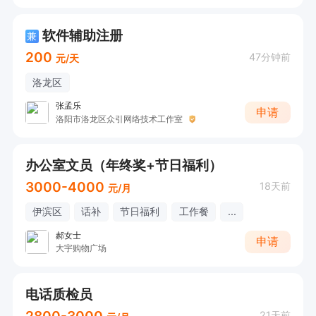
软件辅助注册
兼
200
47分钟前
元/天
洛龙区
张孟乐
申请
洛阳市洛龙区众引网络技术工作室
办公室文员（年终奖+节日福利）
3000-4000
18天前
元/月
伊滨区
话补
节日福利
工作餐
...
郝女士
申请
大宇购物广场
电话质检员
2800-3000
21天前