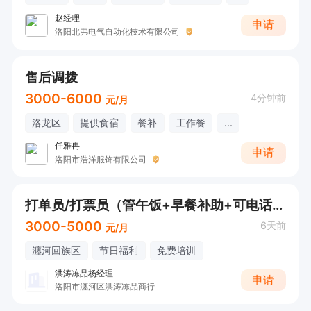
赵经理
申请
洛阳北弗电气自动化技术有限公司
售后调拨
3000-6000
4分钟前
元/月
洛龙区
提供食宿
餐补
工作餐
...
任雅冉
申请
洛阳市浩洋服饰有限公司
打单员/打票员（管午饭+早餐补助+可电话详询）
3000-5000
6天前
元/月
瀍河回族区
节日福利
免费培训
洪涛冻品杨经理
申请
洛阳市瀍河区洪涛冻品商行