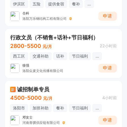
伊滨区
五险
提供食宿
餐补
...
仝科
申请
洛阳万乐钢结构工程有限公司
行政文员（不销售+话补+节日福利）
2800-5500
22小时前
元/月
西工区
交通补助
话补
节日福利
...
徐强
申请
洛阳众麦文化传播有限公司
诚招制单专员
新
4500-5000
4小时前
元/月
洛阳市
加班补助
餐补
节日福利
...
邓女士
申请
河南青骥供应链有限公司