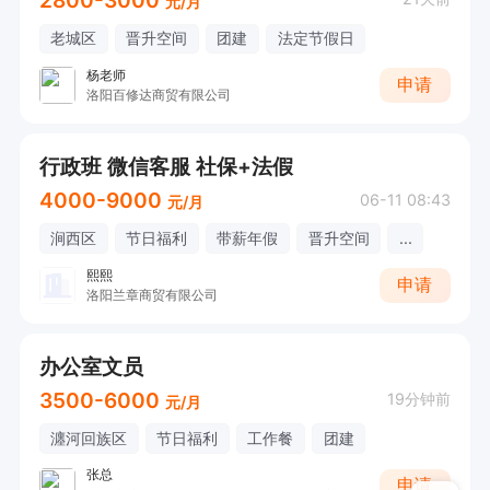
元/月
老城区
晋升空间
团建
法定节假日
杨老师
申请
洛阳百修达商贸有限公司
行政班 微信客服 社保+法假
4000-9000
06-11 08:43
元/月
涧西区
节日福利
带薪年假
晋升空间
...
熙熙
申请
洛阳兰章商贸有限公司
办公室文员
3500-6000
19分钟前
元/月
瀍河回族区
节日福利
工作餐
团建
张总
申请