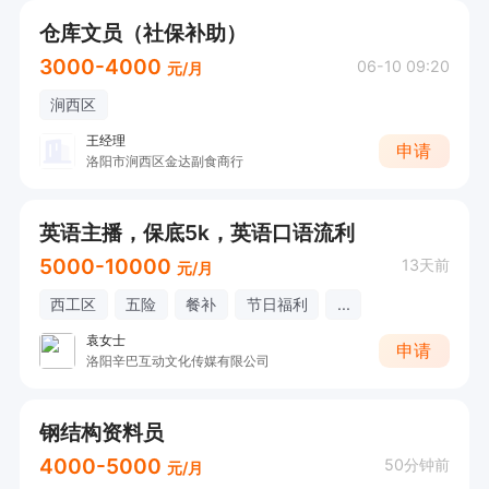
仓库文员（社保补助）
3000-4000
06-10 09:20
元/月
涧西区
王经理
申请
洛阳市涧西区金达副食商行
英语主播，保底5k，英语口语流利
5000-10000
13天前
元/月
西工区
五险
餐补
节日福利
...
袁女士
申请
洛阳辛巴互动文化传媒有限公司
钢结构资料员
4000-5000
50分钟前
元/月