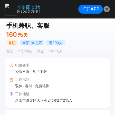
全洛阳直聘
打开APP
用app更方便！
手机兼职、客服
160
元/天
兼职
洛阳-洛龙区
招200人
更新：35分钟前
浏览：19031次
职位要求
经验不限
学历不限
工作福利
双休
餐补
免费培训
工作地址
洛阳市洛龙区大河荟2号楼2层215A