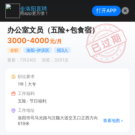
全洛阳直聘
打开APP
用app更方便！
办公室文员（五险+包食宿）
3000-4000
元/月
全职
洛阳-伊滨区
招3人
更新：7月24日
浏览：3251次
职位要求
1年
大专
工作福利
五险
节日福利
工作地址
洛阳市司马光路与汉魏大道交叉口正西方向
查看地图
619米