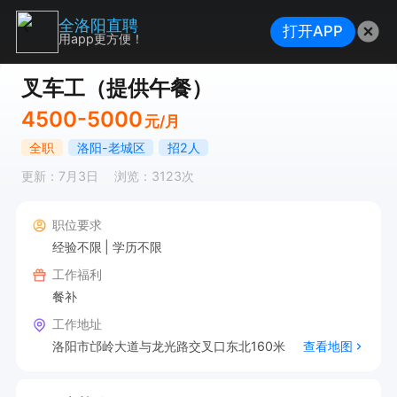
全洛阳直聘
打开APP
用app更方便！
叉车工（提供午餐）
4500-5000
元/月
全职
洛阳-老城区
招2人
更新：7月3日
浏览：3123次
职位要求
经验不限
学历不限
工作福利
餐补
工作地址
洛阳市邙岭大道与龙光路交叉口东北160米
查看地图