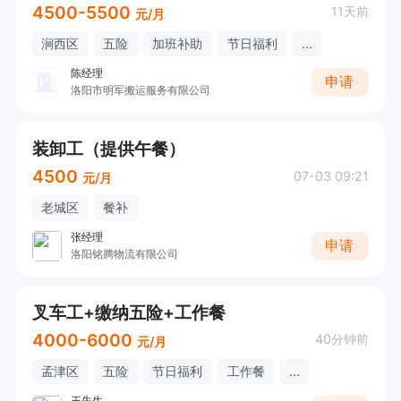
4500-5500
11天前
元/月
涧西区
五险
加班补助
节日福利
...
陈经理
申请
洛阳市明军搬运服务有限公司
装卸工（提供午餐）
4500
07-03 09:21
元/月
老城区
餐补
张经理
申请
洛阳铭腾物流有限公司
叉车工+缴纳五险+工作餐
4000-6000
40分钟前
元/月
孟津区
五险
节日福利
工作餐
...
王先生