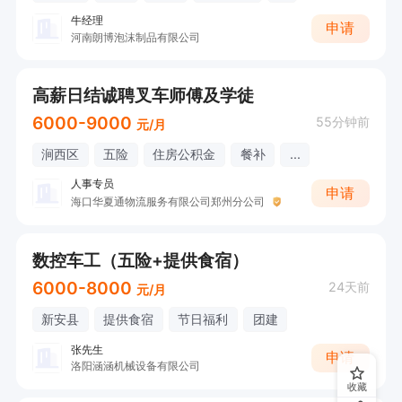
牛经理
申请
河南朗博泡沫制品有限公司
高薪日结诚聘叉车师傅及学徒
6000-9000
55分钟前
元/月
涧西区
五险
住房公积金
餐补
...
人事专员
申请
海口华夏通物流服务有限公司郑州分公司
数控车工（五险+提供食宿）
6000-8000
24天前
元/月
新安县
提供食宿
节日福利
团建
张先生
申请
洛阳涵涵机械设备有限公司
收藏