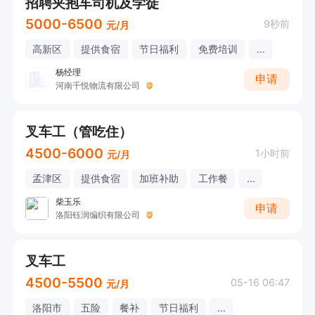
招聘夹抱车司机及学徒
5000-6500
9秒前
元/月
高新区
提供食宿
节日福利
免费培训
...
杨经理
申请
河南千悦物流有限公司
叉车工（管吃住）
4500-6000
1小时前
元/月
孟津区
提供食宿
加班补助
工作餐
...
柴玉乐
申请
洛阳钰润编织有限公司
叉车工
4500-5500
05-16 06:47
元/月
洛阳市
五险
餐补
节日福利
...