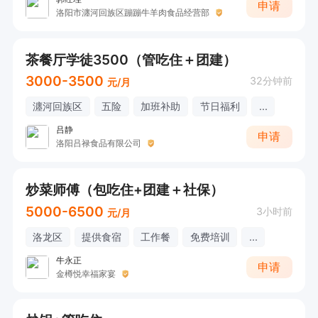
申请
洛阳市瀍河回族区蹦蹦牛羊肉食品经营部
茶餐厅学徒3500（管吃住＋团建）
3000-3500
32分钟前
元/月
瀍河回族区
五险
加班补助
节日福利
...
吕静
申请
洛阳吕禄食品有限公司
炒菜师傅（包吃住+团建＋社保）
5000-6500
3小时前
元/月
洛龙区
提供食宿
工作餐
免费培训
...
牛永正
申请
金樽悦幸福家宴