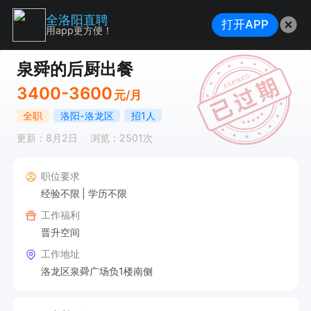
全洛阳直聘
打开APP
用app更方便！
泉舜的后厨出餐
3400-3600
元/月
全职
洛阳-洛龙区
招1人
更新：8月2日
浏览：2501次
职位要求
经验不限
学历不限
工作福利
晋升空间
工作地址
洛龙区泉舜广场负1楼南侧