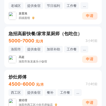
老城区
提供食宿
节日福利
工作餐
...
裴晨旭
申请
四禧面馆
急招高薪快餐/家常菜厨师（包吃住）
5000-7000
3小时前
元/月
洛阳市
提供食宿
加班补助
工作餐
...
高超
申请
洛阳市洛龙速乐小饭馆
炒灶师傅
4500-6000
7小时前
元/月
西工区
提供食宿
餐补
工作餐
...
黄经理
申请
洛阳市西工区小街天府饭店