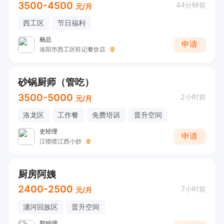
3500-4500
44分钟前
元/月
西工区
节日福利
杨总
申请
洛阳市西工区旺记餐饮店
砂锅厨师（管吃）
3500-5000
2小时前
元/月
洛龙区
工作餐
免费培训
晋升空间
史经理
申请
江喷喷江西小炒
厨房阿姨
2400-2500
7小时前
元/月
瀍河回族区
晋升空间
郭经理