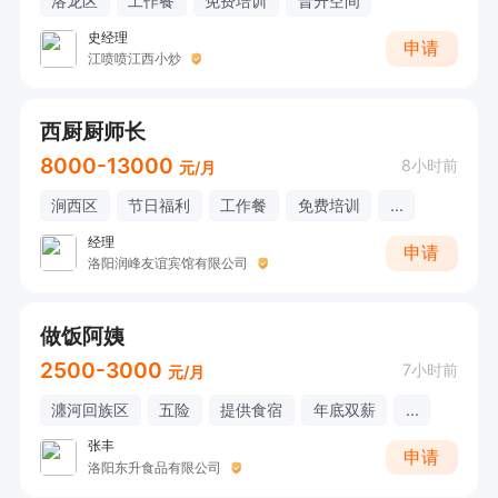
洛龙区
工作餐
免费培训
晋升空间
史经理
申请
江喷喷江西小炒
西厨厨师长
8000-13000
8小时前
元/月
涧西区
节日福利
工作餐
免费培训
...
经理
申请
洛阳润峰友谊宾馆有限公司
做饭阿姨
2500-3000
7小时前
元/月
瀍河回族区
五险
提供食宿
年底双薪
...
张丰
申请
洛阳东升食品有限公司