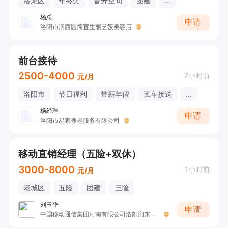
洛龙区
年终奖
晋升空间
团建
...
杨总
申请
洛阳市涧西区简宜生丽芝媛美容店
前台接待
2500-4000
7小时前
元/月
洛阳市
节日福利
带薪年假
班车接送
...
杨经理
申请
洛阳市易家养老服务有限公司
移动直销经理（五险+双休）
3000-8000
1小时前
元/月
老城区
五险
团建
三险
刘玉华
申请
中国移动通信集团河南有限公司洛阳涧东路营业厅