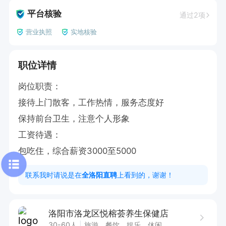
平台核验
通过2项
营业执照
实地核验
职位详情
岗位职责：

接待上门散客，工作热情，服务态度好

保持前台卫生，注意个人形象

工资待遇：

包吃住，综合薪资3000至5000
联系我时请说是在
全洛阳直聘
上看到的，谢谢！
洛阳市洛龙区悦榕荟养生保健店
30-60人
旅游、餐饮、娱乐、休闲