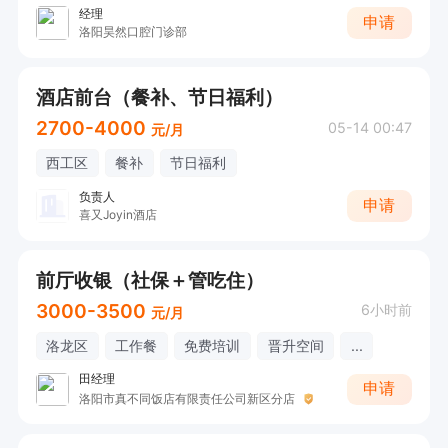
经理
申请
洛阳昊然口腔门诊部
酒店前台（餐补、节日福利）
2700-4000
05-14 00:47
元/月
西工区
餐补
节日福利
负责人
申请
喜又Joyin酒店
前厅收银（社保＋管吃住）
3000-3500
6小时前
元/月
洛龙区
工作餐
免费培训
晋升空间
...
田经理
申请
洛阳市真不同饭店有限责任公司新区分店