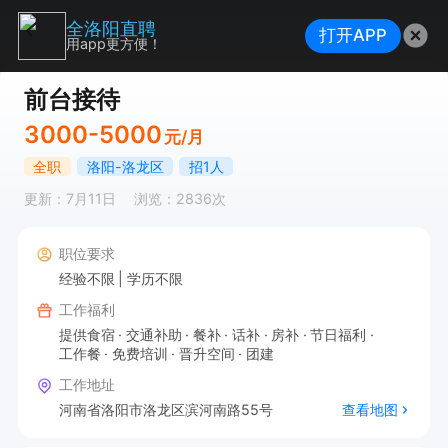
全洛阳直聘
打开APP
用app更方便！
前台接待
3000-5000
元/月
全职
洛阳-洛龙区
招1人
更新：7月11日
浏览：2836次
职位要求
经验不限
学历不限
工作福利
提供食宿
交通补助
餐补
话补
房补
节日福利
工作餐
免费培训
晋升空间
团建
工作地址
河南省洛阳市洛龙区滨河南路55号
查看地图