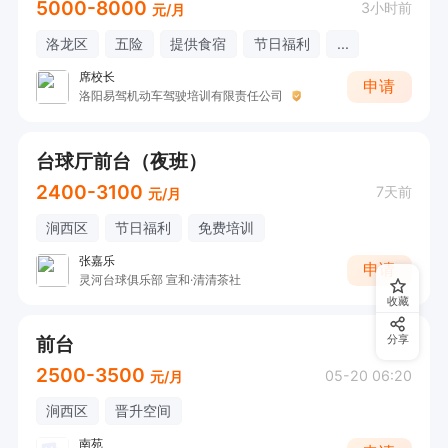
5000-8000
3小时前
元/月
洛龙区
五险
提供食宿
节日福利
...
席校长
申请
洛阳易驾机动车驾驶培训有限责任公司
台球厅前台（夜班）
2400-3100
7天前
元/月
涧西区
节日福利
免费培训
张嘉乐
申请
灵河台球俱乐部 宣和·清清茶社
收藏
前台
分享
2500-3500
05-20 06:20
元/月
涧西区
晋升空间
南苑