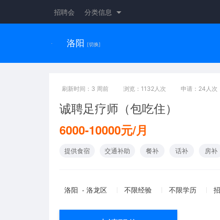
招聘会
分类信息
洛阳
[切换]
刷新时间：3 周前
浏览：1132人次
申请：24人次
诚聘足疗师（包吃住）
6000-10000元/月
提供食宿
交通补助
餐补
话补
房补
洛阳 - 洛龙区
不限经验
不限学历
招