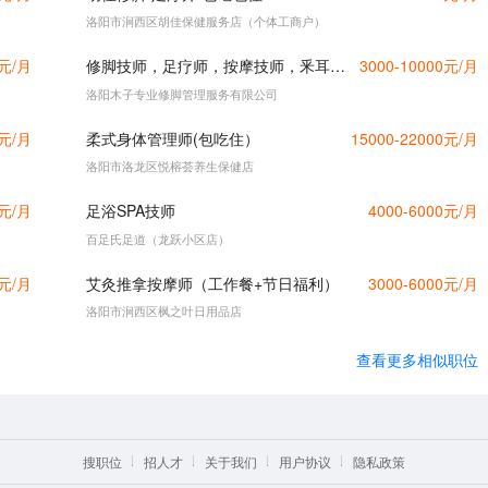
洛阳市涧西区胡佳保健服务店（个体工商户）
0元/月
修脚技师，足疗师，按摩技师，釆耳师，学徒等！
3000-10000元/月
洛阳木子专业修脚管理服务有限公司
0元/月
柔式身体管理师(包吃住）
15000-22000元/月
洛阳市洛龙区悦榕荟养生保健店
0元/月
足浴SPA技师
4000-6000元/月
百足氏足道（龙跃小区店）
0元/月
艾灸推拿按摩师（工作餐+节日福利）
3000-6000元/月
洛阳市涧西区枫之叶日用品店
查看更多相似职位
搜职位
招人才
关于我们
用户协议
隐私政策