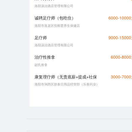
洛阳汤治酒店管理有限公司
诚聘足疗师（包吃住）
6000-1000
洛阳市洛龙区悦榕荟养生保健店
足疗师
9000-1500
洛阳汤治酒店管理有限公司
治疗性推拿
6000-800
赵氏推拿
康复理疗师（无责底薪+提成+社保
3000-700
洛阳市涧西区肤泰日用品经营部（乐泰药业）