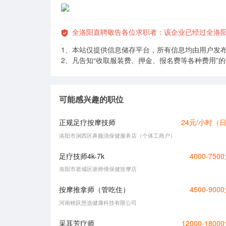
全洛阳直聘敬告各位求职者：该企业已经过全洛
1、本站仅提供信息储存平台，所有信息均由用户发
2、凡告知“收取服装费、押金、报名费等各种费用”
可能感兴趣的职位
正规足疗按摩技师
24元/小时（
洛阳市涧西区鼻颜清保健服务店（个体工商户）
足疗技师4k-7k
4000-750
洛阳市老城区谢师傅保健按摩店
按摩推拿师（管吃住）
4500-900
河南鲤跃慧选健康科技有限公司
采耳芳疗师
12000-1800