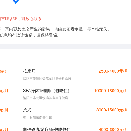
阳直聘认证，可放心联系
布，其内容及因之产生的后果，均由发布者承担，与本站无关。
的信息均有欺诈嫌疑，请保持警惕。
日结）
按摩师
2500-4000元/月
洛阳市伊滨区诸葛梁洪涛全科诊所
0元/月
SPA身体管理师（包吃住）
10000-18000元/月
洛阳市洛龙区悦榕荟养生保健店
0元/月
柔式
8000-15000元/月
栾川县清御阁养生馆
0元/月
胡佳修脚/足疗师/包吃包住
4000-6000元/月