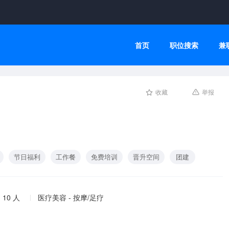
首页
职位搜索
兼
收藏
举报
节日福利
工作餐
免费培训
晋升空间
团建
 10 人
医疗美容 - 按摩/足疗