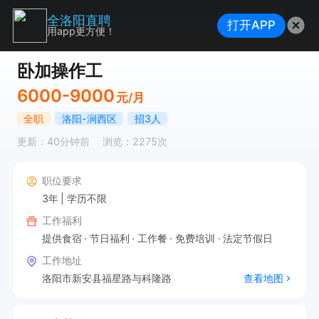
全洛阳直聘
打开APP
用app更方便！
卧加操作工
6000-9000
元/月
全职
洛阳-涧西区
招3人
更新：40分钟前
浏览：2275次
职位要求
3年
学历不限
工作福利
提供食宿
节日福利
工作餐
免费培训
法定节假日
工作地址
洛阳市新安县福星路与科隆路
查看地图