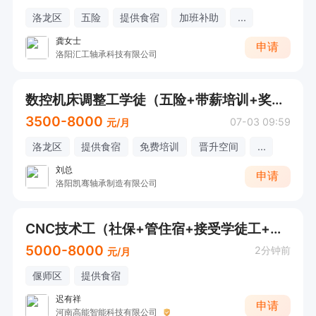
洛龙区
五险
提供食宿
加班补助
...
龚女士
申请
洛阳汇工轴承科技有限公司
数控机床调整工学徒（五险+带薪培训+奖金+员工福利）
3500-8000
07-03 09:59
元/月
洛龙区
提供食宿
免费培训
晋升空间
...
刘总
申请
洛阳凯骞轴承制造有限公司
CNC技术工（社保+管住宿+接受学徒工+感兴趣直接电话联系）
5000-8000
2分钟前
元/月
偃师区
提供食宿
迟有祥
申请
河南高能智能科技有限公司