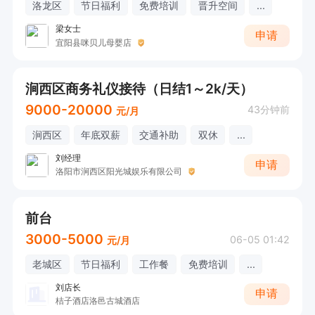
洛龙区
节日福利
免费培训
晋升空间
...
梁女士
申请
宜阳县咪贝儿母婴店
涧西区商务礼仪接待（日结1～2k/天）
9000-20000
43分钟前
元/月
涧西区
年底双薪
交通补助
双休
...
刘经理
申请
洛阳市涧西区阳光城娱乐有限公司
前台
3000-5000
06-05 01:42
元/月
老城区
节日福利
工作餐
免费培训
...
刘店长
申请
桔子酒店洛邑古城酒店