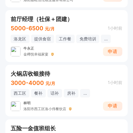
前厅经理（社保＋团建）
5000-6500
1小时前
元/月
洛龙区
提供食宿
工作餐
免费培训
...
牛永正
申请
金樽悦幸福家宴
火锅店收银接待
3000-4000
1小时前
元/月
西工区
餐补
话补
房补
...
林明
申请
洛阳市西工区洛小伟餐饮店
五险一金值班组长