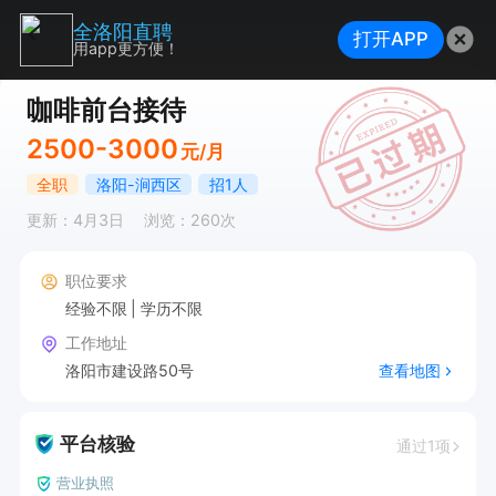
全洛阳直聘
打开APP
用app更方便！
咖啡前台接待
2500-3000
元/月
全职
洛阳-涧西区
招1人
更新：4月3日
浏览：260次
职位要求
经验不限
学历不限
工作地址
洛阳市建设路50号
查看地图
平台核验
通过1项
营业执照