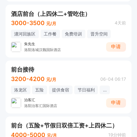
酒店前台（上四休二+管吃住）
3000-3500
4天前
元/月
瀍河回族区
工作餐
免费培训
晋升空间
朱先生
申请
洛阳洛城汉魏国际酒店
前台接待
3200-4200
06-04 06:17
元/月
洛龙区
五险
提供食宿
节日福利
...
泊客汇
申请
洛阳泊客汇国际酒店
前台（五险+节假日双倍工资+上四休二）
4000-5000
19分钟前
元/月