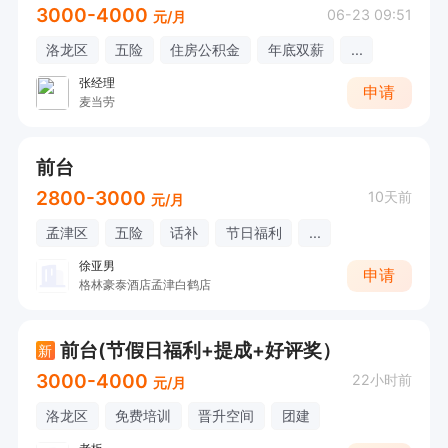
3000-4000
06-23 09:51
元/月
洛龙区
五险
住房公积金
年底双薪
...
张经理
申请
麦当劳
前台
2800-3000
10天前
元/月
孟津区
五险
话补
节日福利
...
徐亚男
申请
格林豪泰酒店孟津白鹤店
前台(节假日福利+提成+好评奖）
新
3000-4000
22小时前
元/月
洛龙区
免费培训
晋升空间
团建