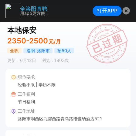
全洛阳直聘
打开APP
用app更方便！
本地保安
2350-2500
元/月
全职
洛阳-洛阳市
招50人
更新：6月12日
浏览：1803次
职位要求
经验不限
学历不限
工作福利
节日福利
工作地址
洛阳市涧西区九都西路青岛路维也纳酒店521