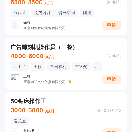
6500-8500
9小时前
元/月
涧西区
免费培训
晋升空间
团建
徐总
申请
河南顺邦智能装备有限公司
广告雕刻机操作员（三餐）
4000-6000
7小时前
元/月
西工区
五险
节日福利
年终奖
...
王总
申请
河南迦兰文化传播有限公司
50钻床操作工
3000-5000
06-03 01:42
元/月
洛龙区
谢经理