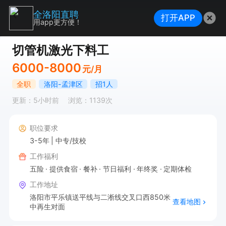
全洛阳直聘
打开APP
用app更方便！
切管机激光下料工
6000-8000
元/月
全职
洛阳-孟津区
招1人
更新：5小时前
浏览：1139次
职位要求
3-5年
中专/技校
工作福利
五险
提供食宿
餐补
节日福利
年终奖
定期体检
工作地址
洛阳市平乐镇送平线与二淅线交叉口西850米
查看地图
中再生对面