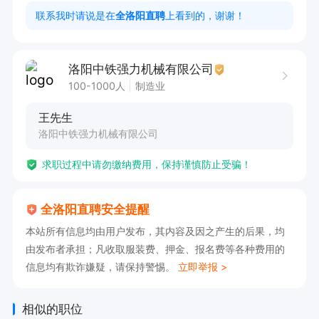
1. 至少一年以上切割工作经验；

联系我时请说是在
全洛阳直聘
上看到的，谢谢！
2. 熟悉各种手动和自动切割工具的使用和维修；

3. 具备良好的沟通协调能力和团队合作精神；

洛阳中铁强力机械有限公司
4. 具备快速适应能力，能够承担工作压力；

100-1000人
制造业
5. 严格遵守工作流程和安全规定，对工作认真负
王先生
责。
洛阳中铁强力机械有限公司
求职过程中请勿缴纳费用，保持谨慎防止受骗！
全洛阳直聘安全提醒
本站所有信息均由用户发布，其内容及因之产生的后果，均
由发布者承担；凡收取服装费、押金、报名费等各种费用的
信息均有欺诈嫌疑，请保持警惕。
立即举报 >
相似的职位