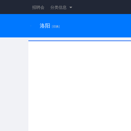
招聘会
分类信息
洛阳
[切换]