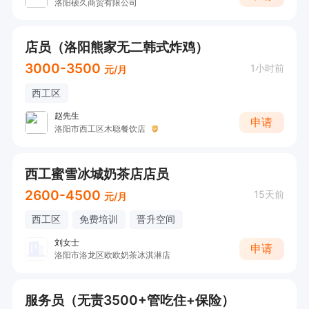
洛阳硕久商贸有限公司
店员（洛阳熊家无二韩式炸鸡）
3000-3500
1小时前
元/月
西工区
赵先生
申请
洛阳市西工区木聪餐饮店
西工蜜雪冰城奶茶店店员
2600-4500
15天前
元/月
西工区
免费培训
晋升空间
刘女士
申请
洛阳市洛龙区欧欧奶茶冰淇淋店
服务员（无责3500+管吃住+保险）