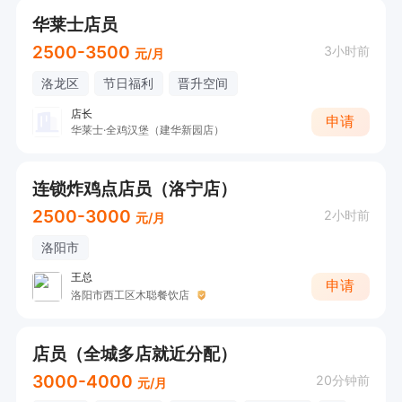
华莱士店员
2500-3500
3小时前
元/月
洛龙区
节日福利
晋升空间
店长
申请
华莱士·全鸡汉堡（建华新园店）
连锁炸鸡点店员（洛宁店）
2500-3000
2小时前
元/月
洛阳市
王总
申请
洛阳市西工区木聪餐饮店
店员（全城多店就近分配）
3000-4000
20分钟前
元/月