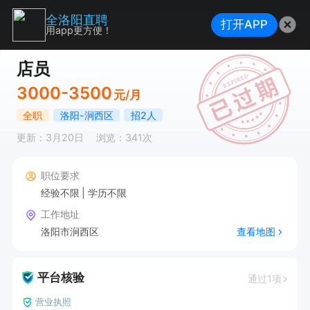
全洛阳直聘
打开APP
用app更方便！
店员
3000-3500
元/月
全职
洛阳-涧西区
招2人
更新：3月20日
浏览：341次
职位要求
经验不限
学历不限
工作地址
洛阳市涧西区
查看地图
平台核验
通过1项
营业执照