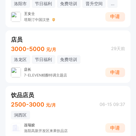
洛阳市
节日福利
免费培训
晋升空间
...
王女士
申请
塔斯汀中国汉堡
店员
3000-5000
29天前
元/月
洛龙区
节日福利
免费培训
店长
申请
7-ELEVEN精酿特调主题店
饮品店员
2500-3000
06-15 09:37
元/月
涧西区
连瑞姣
申请
洛阳高新开发区来果饮品店