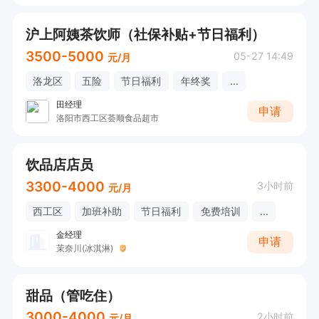
沪上阿姨茶饮师（社保补贴+节日福利）
3500-5000
05-27 14:49
元/月
洛龙区
五险
节日福利
年终奖
...
田经理
申请
洛阳市西工区荟顺食品超市
饮品店店员
3300-4000
3小时前
元/月
西工区
加班补助
节日福利
免费培训
...
金经理
申请
茉奈川(冰淇淋)
甜品（管吃住）
3000-4000
2小时前
元/月