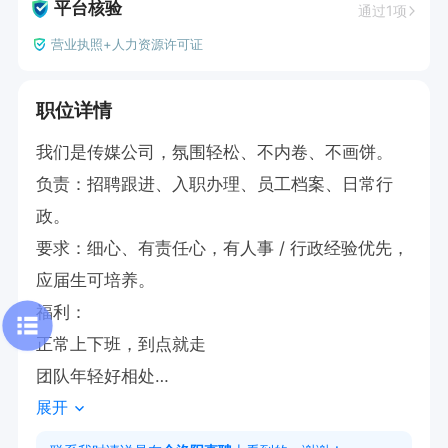
平台核验
通过1项
营业执照+人力资源许可证
职位详情
我们是传媒公司，氛围轻松、不内卷、不画饼。

负责：招聘跟进、入职办理、员工档案、日常行
政。

要求：细心、有责任心，有人事 / 行政经验优先，
应届生可培养。

福利：

正常上下班，到点就走

团队年轻好相处

展开
薪资面议，能力强可谈

想找稳定、轻松、有成长的工作，直接聊！