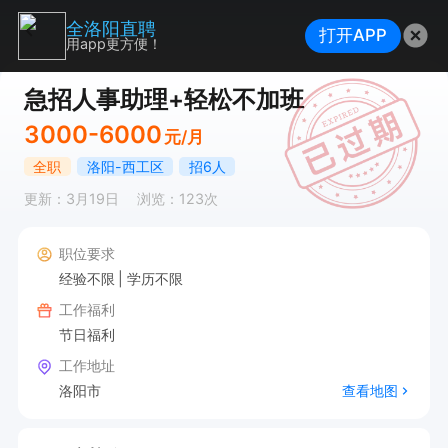
全洛阳直聘
打开APP
用app更方便！
急招人事助理+轻松不加班
3000-6000
元/月
全职
洛阳-西工区
招6人
更新：3月19日
浏览：123次
职位要求
经验不限
学历不限
工作福利
节日福利
工作地址
洛阳市
查看地图