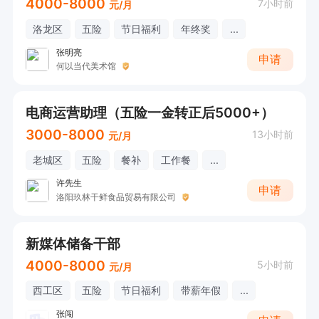
4000-8000
7小时前
元/月
洛龙区
五险
节日福利
年终奖
...
张明亮
申请
何以当代美术馆
电商运营助理（五险一金转正后5000+）
3000-8000
13小时前
元/月
老城区
五险
餐补
工作餐
...
许先生
申请
洛阳玖林干鲜食品贸易有限公司
新媒体储备干部
4000-8000
5小时前
元/月
西工区
五险
节日福利
带薪年假
...
张闯