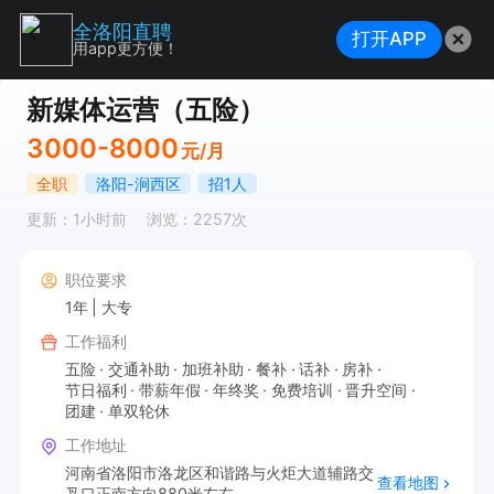
全洛阳直聘
打开APP
用app更方便！
新媒体运营（五险）
3000-8000
元/月
全职
洛阳-涧西区
招1人
更新：1小时前
浏览：2257次
职位要求
1年
大专
工作福利
五险
交通补助
加班补助
餐补
话补
房补
节日福利
带薪年假
年终奖
免费培训
晋升空间
团建
单双轮休
工作地址
河南省洛阳市洛龙区和谐路与火炬大道辅路交
查看地图
叉口正南方向880米左右