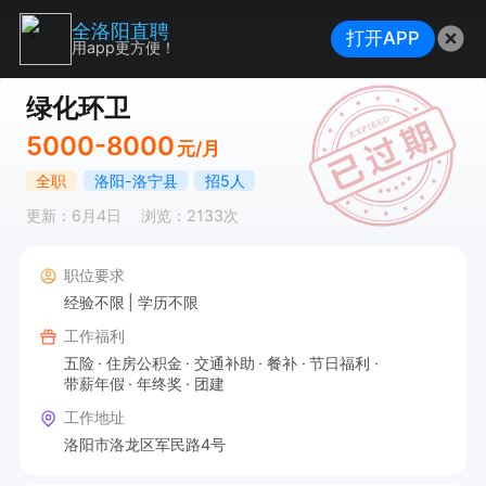
全洛阳直聘
打开APP
用app更方便！
绿化环卫
5000-8000
元/月
全职
洛阳-洛宁县
招5人
更新：6月4日
浏览：2133次
职位要求
经验不限
学历不限
工作福利
五险
住房公积金
交通补助
餐补
节日福利
带薪年假
年终奖
团建
工作地址
洛阳市洛龙区军民路4号