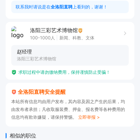
定期检查绿化及环卫设施，发现问题及时上报并处
联系我时请说是在
全洛阳直聘
上看到的，谢谢！
理；

配合团队完成其他临时性环境建设相关任务。

洛阳三彩艺术博物馆
【任职要求】

100-1000人
新闻、科教、文体
基本条件：身体健康，能适应户外体力劳动；

赵经理
经验背景：有绿化养护、环卫保洁或基础工程建设
洛阳三彩艺术博物馆
经验者优先考虑；

求职过程中请勿缴纳费用，保持谨慎防止受骗！
技能要求：掌握基础的园艺工具使用技巧，了解常
见植物生长习性；

全洛阳直聘安全提醒
具备泥瓦、木工、电焊等基础技能者更佳；

本站所有信息均由用户发布，其内容及因之产生的后果，均
职业素养：工作踏实认真，责任心强，服从管理，
由发布者承担；凡收取服装费、押金、报名费等各种费用的
具备团队协作意识；

信息均有欺诈嫌疑，请保持警惕。
立即举报 >
其他要求：无不良嗜好，能适应季节性加班及应急
任务。
相似的职位