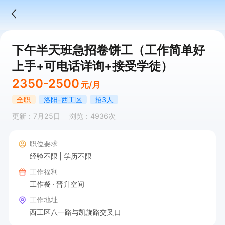
下午半天班急招卷饼工（工作简单好
上手+可电话详询+接受学徒）
2350-2500
元/月
全职
洛阳-西工区
招3人
更新：7月25日
浏览：4936次
职位要求
经验不限
学历不限
工作福利
工作餐
晋升空间
工作地址
西工区八一路与凯旋路交叉口