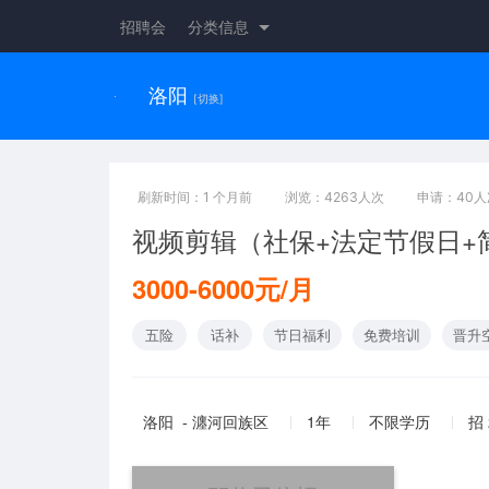
招聘会
分类信息
洛阳
[切换]
刷新时间：1 个月前
浏览：4263人次
申请：40人
视频剪辑（社保+法定节假日+
3000-6000元/月
五险
话补
节日福利
免费培训
晋升
洛阳 - 瀍河回族区
1年
不限学历
招 