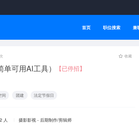
首页
职位搜索
兼
次
收藏
简单可用AI工具）
【已停招】
空间
团建
法定节假日
2 人
摄影影视 - 后期制作/剪辑师