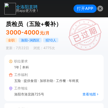
全洛阳直聘
打开APP
用app更方便！
质检员（五险+餐补）
3000-4000
元/月
全职
洛阳-涧西区
招10人
更新：7月22日
浏览：4775次
职位要求
1年
本科
工作福利
五险
提供食宿
加班补助
工作餐
年终奖
工作地址
洛阳市洛宜路725号
查看地图