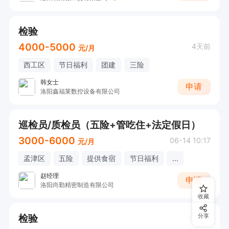
检验
4000-5000
4天前
元/月
西工区
节日福利
团建
三险
韩女士
申请
洛阳鑫福莱数控设备有限公司
巡检员/质检员（五险+管吃住+法定假日）
3000-6000
06-14 10:17
元/月
孟津区
五险
提供食宿
节日福利
...
赵经理
申请
洛阳尚勤精密制造有限公司
收藏
检验
分享