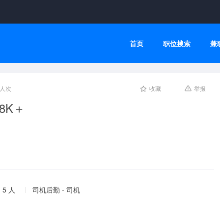
首页
职位搜索
兼
2人次
收藏
举报
8K＋
 5 人
司机后勤 - 司机