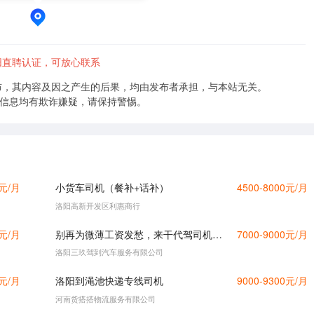
阳直聘认证，可放心联系
布，其内容及因之产生的后果，均由发布者承担，与本站无关。
的信息均有欺诈嫌疑，请保持警惕。
0元/月
小货车司机（餐补+话补）
4500-8000元/月
洛阳高新开发区利惠商行
0元/月
别再为微薄工资发愁，来干代驾司机开启高收入吧
7000-9000元/月
洛阳三玖驾到汽车服务有限公司
0元/月
洛阳到渑池快递专线司机
9000-9300元/月
河南货搭搭物流服务有限公司