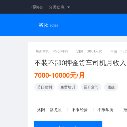
招聘会
分类信息
洛阳
[切换]
刷新时间：45 分钟前
浏览：3861人次
申请：18
不装不卸0押金货车司机月收入
7000-10000元/月
节日福利
免费培训
晋升空间
团建
洛阳 - 洛龙区
不限经验
不限学历
招