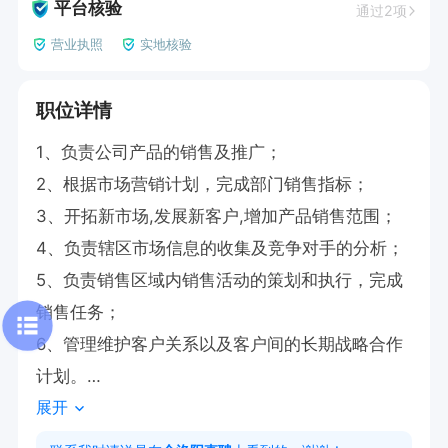
平台核验
通过2项
营业执照
实地核验
职位详情
1、负责公司产品的销售及推广；

2、根据市场营销计划，完成部门销售指标；

3、开拓新市场,发展新客户,增加产品销售范围；

4、负责辖区市场信息的收集及竞争对手的分析；

5、负责销售区域内销售活动的策划和执行，完成
销售任务；

6、管理维护客户关系以及客户间的长期战略合作
计划。

展开
福利待遇：

社保、节日福利、高温补贴、员工旅游、年终奖