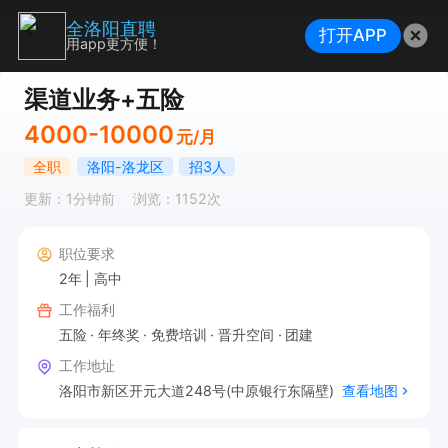
全洛阳直聘
打开APP
用app更方便！
渠道业务+五险
4000-10000
元/月
全职
洛阳-洛龙区
招3人
更新：1分钟前
浏览：1152次
职位要求
2年
高中
工作福利
五险
年终奖
免费培训
晋升空间
团建
工作地址
洛阳市新区开元大道248号(中原银行东隔壁)
查看地图