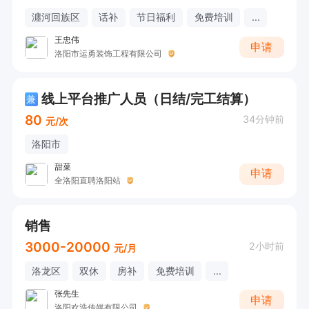
瀍河回族区
话补
节日福利
免费培训
...
王忠伟
申请
洛阳市运勇装饰工程有限公司
线上平台推广人员（日结/完工结算）
兼
80
34分钟前
元/次
洛阳市
甜菜
申请
全洛阳直聘洛阳站
销售
3000-20000
2小时前
元/月
洛龙区
双休
房补
免费培训
...
张先生
申请
洛阳欢浩传媒有限公司