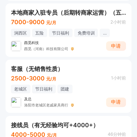
本地商家入驻专员（后期转商家运营）（五险+单双休底薪4000）综合7000-9000
7000-9000
2小时前
元/月
涧西区
五险
节日福利
免费培训
...
酉觅科技
申请
酉觅（河南）科技有限公司
客服（无销售性质）
2500-3000
1小时前
元/月
老城区
节日福利
团建
及总
申请
洛阳市老城区老戚家具商行
接线员（有无经验均可+4000+）
4000-5000
46分钟前
元/月