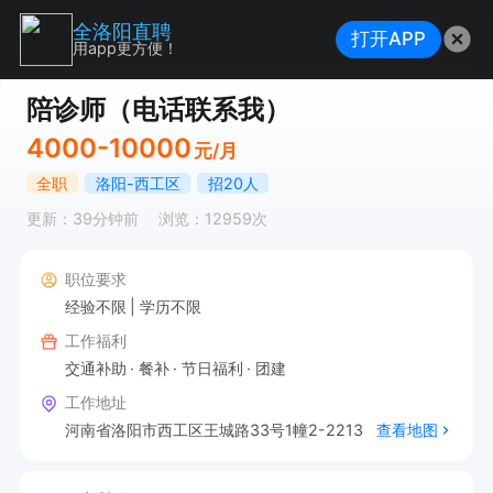
全洛阳直聘
打开APP
用app更方便！
陪诊师（电话联系我）
4000-10000
元/月
全职
洛阳-西工区
招20人
更新：39分钟前
浏览：12959次
职位要求
经验不限
学历不限
工作福利
交通补助
餐补
节日福利
团建
工作地址
河南省洛阳市西工区王城路33号1幢2-2213
查看地图