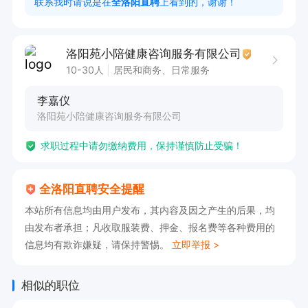
联系我时请说是在
全洛阳直聘
上看到的，谢谢！
4.协助沟通：在患者与医生之间起到桥梁作用，协
助双方进行有效地沟通，确保患者的需求和问题得
洛阳苑小陪健康咨询服务有限公司
到准确传达和解答。

10-30人
居民和商务、日常服务
有耐心和责任心者优先！！

李嘉仪
需要有较强的沟通能力和较强的应变能力，能与患
洛阳苑小陪健康咨询服务有限公司
者医生及医院工作人员进行有效沟通，能够应对就
求职过程中请勿缴纳费用，保持谨慎防止受骗！
医过程中出现的各种突发情况。

【点击申请职位,线上投递简历,即可电话联系我】
全洛阳直聘安全提醒
本站所有信息均由用户发布，其内容及因之产生的后果，均
由发布者承担；凡收取服装费、押金、报名费等各种费用的
信息均有欺诈嫌疑，请保持警惕。
立即举报 >
相似的职位