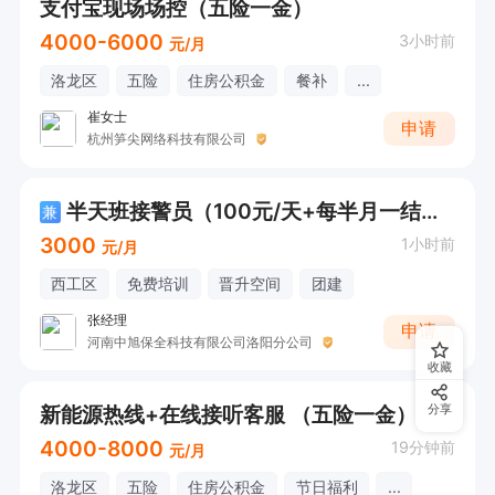
支付宝现场场控（五险一金）
4000-6000
3小时前
元/月
洛龙区
五险
住房公积金
餐补
...
崔女士
申请
杭州笋尖网络科技有限公司
半天班接警员（100元/天+每半月一结算 ）
兼
3000
1小时前
元/月
西工区
免费培训
晋升空间
团建
张经理
申请
河南中旭保全科技有限公司洛阳分公司
收藏
新能源热线+在线接听客服 （五险一金）
分享
4000-8000
19分钟前
元/月
洛龙区
五险
住房公积金
节日福利
...